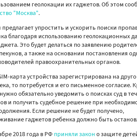
ьзованием геолокации их гаджетов. Об этом соо
ство "Москва"
.
 предлагает упростить и ускорить поиски пропа
ка благодаря использованию геолокационных д
аджета. Это будет делаться по заявлению родител
пекунов, а также на основании постановления од
ководителей правоохранительных органов.
SIM-карта устройства зарегистрирована на друго
ека, то потребуется и его письменное согласие. 
 нужно обязательно уведомить о поисках суд в те
сов и получить судебное решение при необходим
одолжения. Если решение не будет получено,
живание гаджетов ребенка должно быть останов
абре 2018 года в РФ
приняли закон
о защите дете