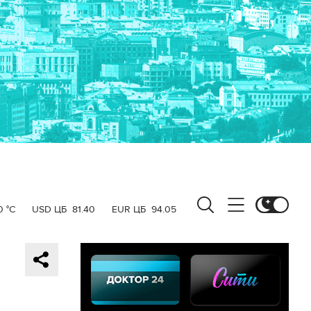
0 °C
USD ЦБ
81.40
EUR ЦБ
94.05