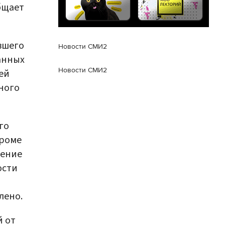
бщает
вшего
Новости СМИ2
анных
Новости СМИ2
ей
ного
го
Кроме
чение
ости
лено.
й от