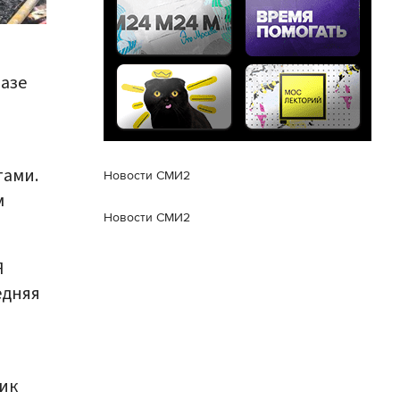
базе
тами.
Новости СМИ2
м
Новости СМИ2
Я
едняя
чик