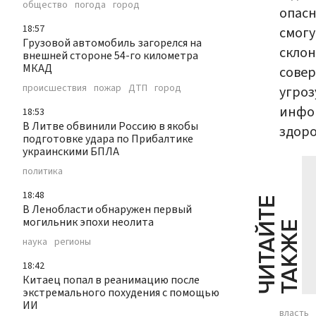
общество
погода
город
опасн
18:57
смогу
Грузовой автомобиль загорелся на
склон
внешней стороне 54-го километра
МКАД
сове
происшествия
пожар
ДТП
город
угроз
инфо
18:53
В Литве обвинили Россию в якобы
здор
подготовке удара по Прибалтике
украинскими БПЛА
политика
18:48
Ч
И
Т
А
Т
Е
Т
А
К
Ж
В Ленобласти обнаружен первый
могильник эпохи неолита
Й
Е
наука
регионы
18:42
Китаец попал в реанимацию после
экстремального похудения с помощью
ИИ
власть