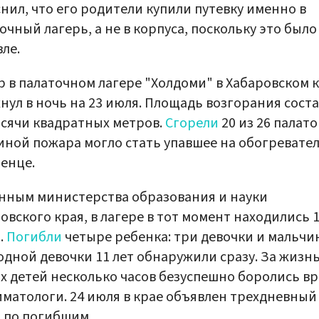
нил, что его родители купили путевку именно в
очный лагерь, а не в корпуса, поскольку это было
ле.
 в палаточном лагере "Холдоми" в Хабаровском 
нул в ночь на 23 июля. Площадь возгорания сост
ысячи квадратных метров.
Сгорели
20 из 26 палато
ной пожара могло стать упавшее на обогревате
енце.
нным министерства образования и науки
овского края, в лагере в тот момент находились 
.
Погибли
четыре ребенка: три девочки и мальчик
одной девочки 11 лет обнаружили сразу. За жизн
х детей несколько часов безуспешно боролись вр
матологи. 24 июля в крае объявлен трехдневный
 по погибшим.