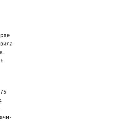
крае
авила
к.
ль
175
.
ь
ачи-