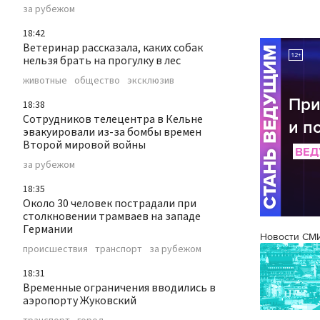
за рубежом
18:42
Ветеринар рассказала, каких собак
нельзя брать на прогулку в лес
животные
общество
эксклюзив
18:38
Сотрудников телецентра в Кельне
эвакуировали из-за бомбы времен
Второй мировой войны
за рубежом
18:35
Около 30 человек пострадали при
столкновении трамваев на западе
Германии
Новости СМ
происшествия
транспорт
за рубежом
18:31
Временные ограничения вводились в
аэропорту Жуковский