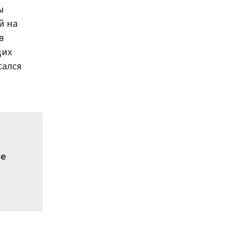
ы
й на
в
щих
сался
ые