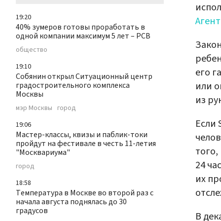
испол
19:20
Агент
40% зумеров готовы проработать в
одной компании максимум 5 лет – РСВ
Закон
общество
ребен
19:10
его г
Собянин открыл Ситуационный центр
или о
градостроительного комплекса
Москвы
из ру
мэр Москвы
город
Если 
19:06
Мастер-классы, квизы и паблик-токи
челов
пройдут на фестивале в честь 11-летия
того,
"Москвариума"
24 ча
город
их пр
18:58
отсле
Температура в Москве во второй раз с
начала августа поднялась до 30
градусов
В дек