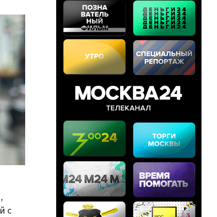
,
й с