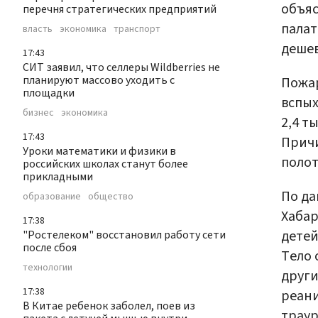
объяс
перечня стратегических предприятий
палат
власть
экономика
транспорт
дешев
17:43
СИТ заявил, что селлеры Wildberries не
планируют массово уходить с
Пожар
площадки
вспых
бизнес
экономика
2,4 т
17:43
Причи
Уроки математики и физики в
полот
российских школах станут более
прикладными
По да
образование
общество
Хабар
17:38
детей
"Ростелеком" восстановил работу сети
после сбоя
Тело 
технологии
други
17:38
реани
В Китае ребенок заболел, поев из
траур