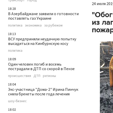
транспорт
город
24 июля 2019
18:28
"Обог
В Азербайджане заявили о готовности
поставлять газ Украине
из ла
политика
экономика
за рубежом
пожа
18:13
ВСУ предприняли неудачную попытку
высадиться на Кинбурнскую косу
политика
18:09
Один человек погиб и восемь
пострадали в ДТП со скорой в Пензе
происшествия
ДТП
регионы
18:04
Экс-участница "Дома-2" Ирина Пинчук
сняла брекеты после года лечения
шоу-бизнес
18:02