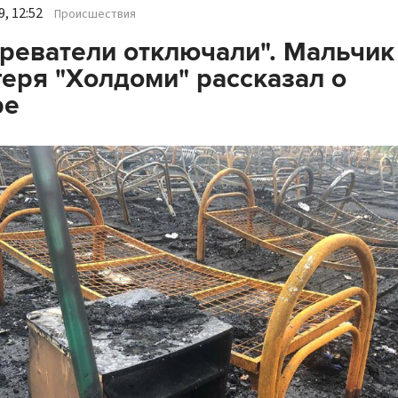
, 12:52
Происшествия
реватели отключали". Мальчик
геря "Холдоми" рассказал о
ре