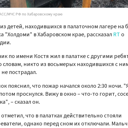
АСС/МЧС РФ по Хабаровскому краю
из детей, находившихся в палаточном лагере на 
а "Холдоми" в Хабаровском крае, рассказал
RT
о
дии.
ик по имени Костя жил в палатке с другими ребя
о словам, никто из восьмерых находившихся с ни
 не пострадал.
ок пояснил, что пожар начался около 2:30 ночи. "
 потом проснулся. Вижу в окно – что-то горит, сос
ка", – сказал он.
 отметил, что в палатках действительно стояли
еватели, однако перед сном их отключали. Маль