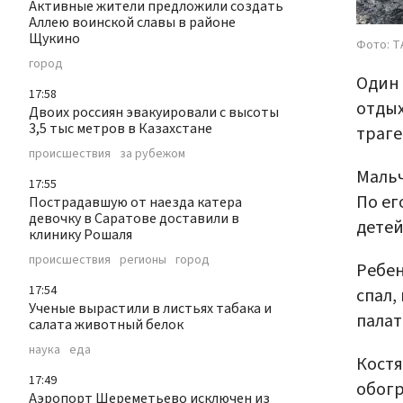
Активные жители предложили создать
Аллею воинской славы в районе
Щукино
Фото: Т
город
Один 
17:58
отдых
Двоих россиян эвакуировали с высоты
3,5 тыс метров в Казахстане
траге
происшествия
за рубежом
Мальч
17:55
По ег
Пострадавшую от наезда катера
девочку в Саратове доставили в
детей
клинику Рошаля
происшествия
регионы
город
Ребен
17:54
спал,
Ученые вырастили в листьях табака и
палат
салата животный белок
наука
еда
Костя
17:49
обогр
Аэропорт Шереметьево исключен из