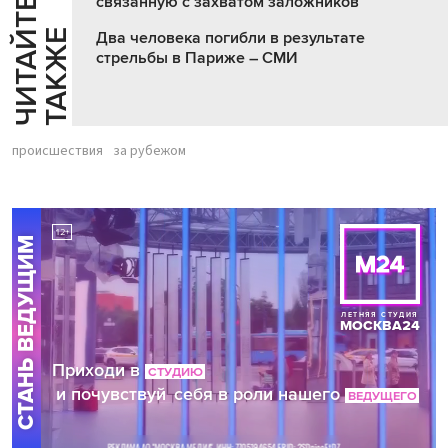
связанную с захватом заложников
Ч
И
Т
А
Т
Е
Т
А
К
Ж
Й
Е
Два человека погибли в результате
стрельбы в Париже – СМИ
происшествия
за рубежом