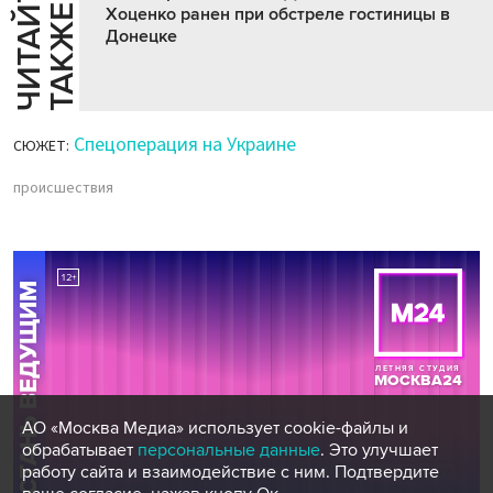
Ч
И
Т
А
Т
Е
Т
А
К
Ж
Й
Е
Хоценко ранен при обстреле гостиницы в
Донецке
Спецоперация на Украине
СЮЖЕТ:
происшествия
АО «Москва Медиа» использует cookie-файлы и
обрабатывает
персональные данные
. Это улучшает
работу сайта и взаимодействие с ним. Подтвердите