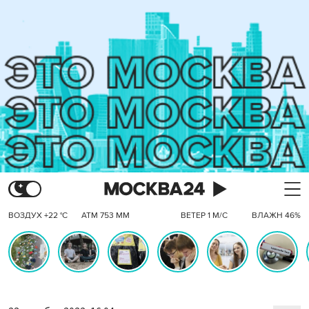
ВОЗДУХ +22 °C
АТМ 753 ММ
ВЕТЕР 1 М/С
ВЛАЖН 46%