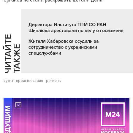
Директора Института ТПМ СО РАН
Шиплюка арестовали по делу о госизмене
Ч
И
Т
А
Т
Е
Т
А
К
Ж
Жителя Хабаровска осудили за
Й
Е
сотрудничество с украинскими
спецслужбами
суды
происшествия
регионы