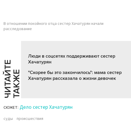
В отношении покойного отца сестер Хачатурян начали
расследование
Люди в соцсетях поддерживают сестер
Хачатурян
Ч
И
Т
А
Т
Е
Т
А
К
Ж
Й
Е
"Скорее бы это закончилось": мама сестер
Хачатурян рассказала о жизни девочек
Дело сестер Хачатурян
СЮЖЕТ:
суды
происшествия