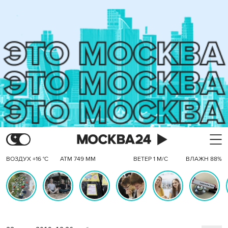
ВОЗДУХ +16 °C
АТМ 749 ММ
ВЕТЕР 1 М/С
ВЛАЖН 88%