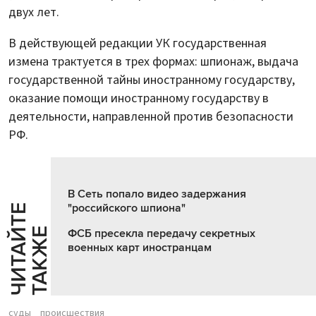
двух лет.
В действующей редакции УК государственная
измена трактуется в трех формах: шпионаж, выдача
государственной тайны иностранному государству,
оказание помощи иностранному государству в
деятельности, направленной против безопасности
РФ.
В Сеть попало видео задержания
"российского шпиона"
Ч
И
Т
А
Т
Е
Т
А
К
Ж
Й
Е
ФСБ пресекла передачу секретных
военных карт иностранцам
суды
происшествия