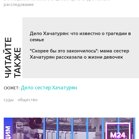
расследование
Дело Хачатурян: что известно о трагедии в
семье
Ч
И
Т
А
Т
Е
Т
А
К
Ж
Й
Е
"Скорее бы это закончилось": мама сестер
Хачатурян рассказала о жизни девочек
Дело сестер Хачатурян
СЮЖЕТ:
суды
общество