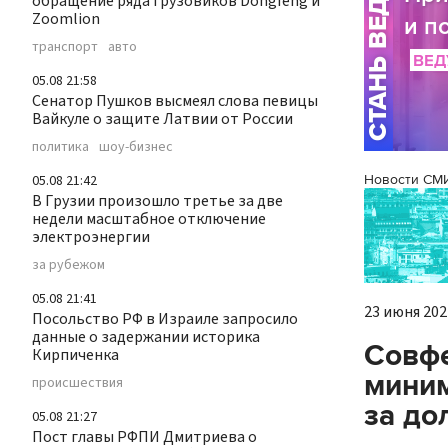
обращение ряда грузовиков Dongfeng и
Zoomlion
транспорт
авто
05.08 21:58
Сенатор Пушков высмеял слова певицы
Вайкуле о защите Латвии от России
политика
шоу-бизнес
05.08 21:42
Новости СМ
В Грузии произошло третье за две
недели масштабное отключение
электроэнергии
за рубежом
05.08 21:41
23 июня 2021
Посольство РФ в Израиле запросило
данные о задержании историка
Совфе
Кирпиченка
миним
происшествия
за до
05.08 21:27
Пост главы РФПИ Дмитриева о