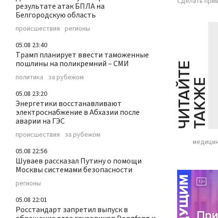
Сделать прив
результате атак БПЛА на
Белгородскую область
происшествия
регионы
05.08 23:40
Трамп планирует ввести таможенные
пошлины на поликремний – СМИ
Ч
И
Т
А
Т
Е
Т
А
К
Ж
политика
за рубежом
Й
Е
05.08 23:20
Энергетики восстанавливают
электроснабжение в Абхазии после
аварии на ГЭС
происшествия
за рубежом
медици
05.08 22:56
Шуваев рассказал Путину о помощи
Москвы системами безопасности
регионы
05.08 22:01
Росстандарт запретил выпуск в