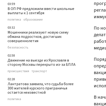
прогр
03:59
В ОП РФ предложили ввести школьные
регла
выплаты к 1 сентября
имму
политика
образование
По но
03:32
Мошенники реализуют новую схему
делат
обмана подростков, достигших
работ
совершеннолетия
медиц
безопасность
02:58
Поря
Движение на выезде из Ярославля в
сторону Москвы перекрыто из-за БПЛА
опред
происшествия
транспорт
вакци
приви
02:28
Лантратова заявила, что судьба более
испол
300 жителей курского приграничья
остается неизвестной
В на
политика
вакци