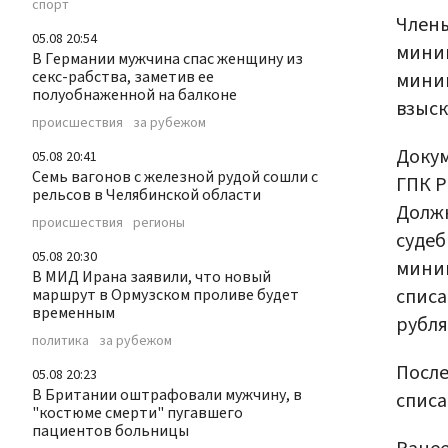
спорт
Члены
05.08 20:54
миним
В Германии мужчина спас женщину из
секс-рабства, заметив ее
миним
полуобнаженной на балконе
взыск
происшествия
за рубежом
Докум
05.08 20:41
Семь вагонов с железной рудой сошли с
ГПК Р
рельсов в Челябинской области
Должн
происшествия
регионы
судеб
05.08 20:30
мини
В МИД Ирана заявили, что новый
списа
маршрут в Ормузском проливе будет
временным
рубля
политика
за рубежом
После
05.08 20:23
В Британии оштрафовали мужчину, в
списа
"костюме смерти" пугавшего
пациентов больницы