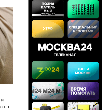
 и
ю по