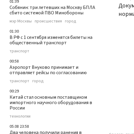
01:39
Докум
Собянин: три летевших на Москву БПЛА
сбито системой ПВО Минобороны
норма
мэр Москвы
происшествия
город
01:30
В РФ с 1 сентября изменятся билеты на
общественный транспорт
транспорт
00:58
Аэропорт Внуково принимает и
отправляет рейсы по согласованию
транспорт
город
00:29
Китай стал основным поставщиком
импортного научного оборудования в
России
технологии
05.08 23:58
Два человека получили ранения в