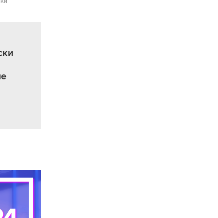
ки"
ски
ле