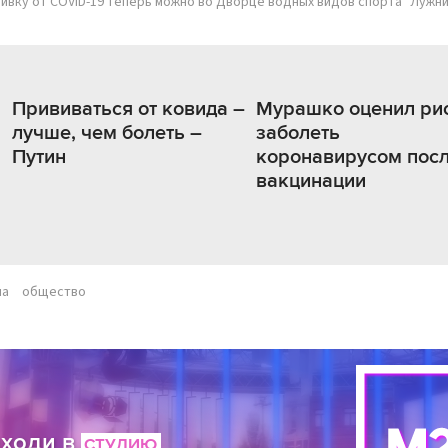
ивку от COVID-19 теперь можно во Дворце водных видов спорта "Лужни
Прививаться от ковида –
Мурашко оценил ри
лучше, чем болеть –
заболеть
Путин
коронавирусом пос
вакцинации
на
общество