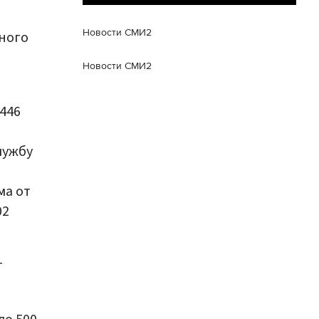
Новости СМИ2
ного
Новости СМИ2
446
лужбу
й
ма от
02
т