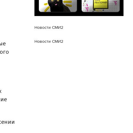
Новости СМИ2
Новости СМИ2
ые
ого
х
шие
сении