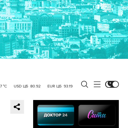
7 °C
USD ЦБ
80.92
EUR ЦБ
93.19