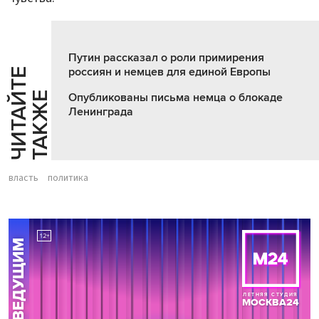
Путин рассказал о роли примирения
россиян и немцев для единой Европы
Ч
И
Т
А
Т
Е
Т
А
К
Ж
Й
Е
Опубликованы письма немца о блокаде
Ленинграда
власть
политика