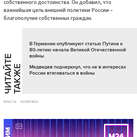
собственного достоинства. Он добавил, что
важнейшая цель внешней политики России –
благополучие собственных граждан.
В Германии опубликуют статью Путина к
80-летию начала Великой Отечественной
войны
Ч
И
Т
А
Т
Е
Т
А
К
Ж
Й
Е
Медведев подчеркнул, что не в интересах
России втягиваться в войны
власть
политика