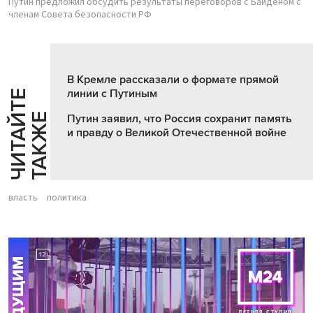
Путин предложил обсудить результаты переговоров с Байденом с
членам Совета безопасности РФ
В Кремле рассказали о формате прямой
линии с Путиным
Ч
И
Т
А
Т
Е
Т
А
К
Ж
Й
Е
Путин заявил, что Россия сохранит память
и правду о Великой Отечественной войне
власть
политика