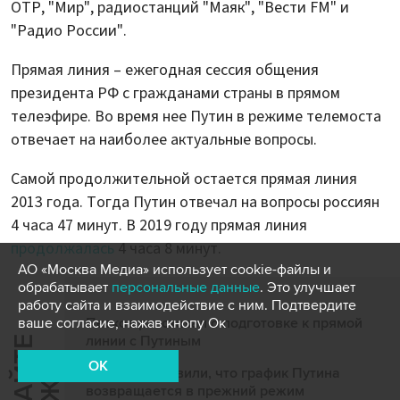
ОТР, "Мир", радиостанций "Маяк", "Вести FM" и
"Радио России".
Прямая линия – ежегодная сессия общения
президента РФ с гражданами страны в прямом
телеэфире. Во время нее Путин в режиме телемоста
отвечает на наиболее актуальные вопросы.
Самой продолжительной остается прямая линия
2013 года. Тогда Путин отвечал на вопросы россиян
4 часа 47 минут. В 2019 году прямая линия
продолжалась
4 часа 8 минут.
АО «Москва Медиа» использует cookie-файлы и
обрабатывает
персональные данные
. Это улучшает
работу сайта и взаимодействие с ним. Подтвердите
Песков рассказал о подготовке к прямой
ваше согласие, нажав кнопу Ок
линии с Путиным
Ч
И
Т
А
Т
Е
Т
А
К
Ж
OK
В Кремле заявили, что график Путина
возвращается в прежний режим