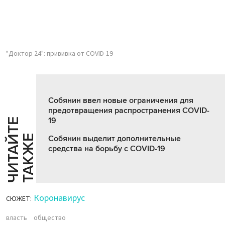
"Доктор 24": прививка от COVID-19
Собянин ввел новые ограничения для
предотвращения распространения COVID-
19
Ч
И
Т
А
Т
Е
Т
А
К
Ж
Й
Е
Собянин выделит дополнительные
средства на борьбу с COVID-19
Коронавирус
СЮЖЕТ:
власть
общество