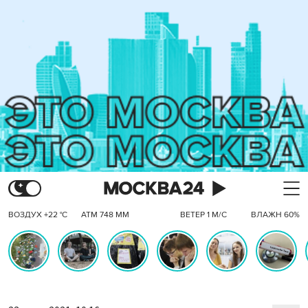
ВОЗДУХ +22 °C
АТМ 748 ММ
ВЕТЕР 1 М/С
ВЛАЖН 60%