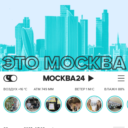
ВОЗДУХ +16 °C
АТМ 749 ММ
ВЕТЕР 1 М/С
ВЛАЖН 88%