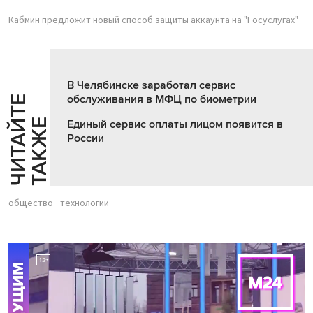
Кабмин предложит новый способ защиты аккаунта на "Госуслугах"
В Челябинске заработал сервис
обслуживания в МФЦ по биометрии
Ч
И
Т
А
Т
Е
Т
А
К
Ж
Й
Е
Единый сервис оплаты лицом появится в
России
общество
технологии