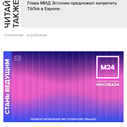
Ч
И
Т
А
Т
Е
Т
А
К
Ж
Й
Е
Глава МИД Эстонии предложил запретить
TikTok в Европе
технологии
за рубежом