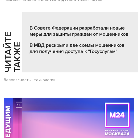
В Совете Федерации разработали новые
меры для защиты граждан от мошенников
Ч
И
Т
А
Т
Е
Т
А
К
Ж
Й
Е
В МВД раскрыли две схемы мошенников
для получения доступа к "Госуслугам"
безопасность
технологии