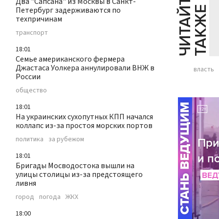
Ч
И
Т
А
Т
Е
Т
А
К
Ж
Два "Сапсана" из Москвы в Санкт-
Й
Е
Петербург задерживаются по
техпричинам
транспорт
18:01
Семье американского фермера
Джастаса Уолкера аннулировали ВНЖ в
власть
России
общество
18:01
На украинских сухопутных КПП начался
коллапс из-за простоя морских портов
политика
за рубежом
18:01
Бригады Мосводостока вышли на
улицы столицы из-за предстоящего
ливня
город
погода
ЖКХ
18:00