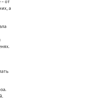
 – от
их, а
ала
я
енях.
лать
за.
й.