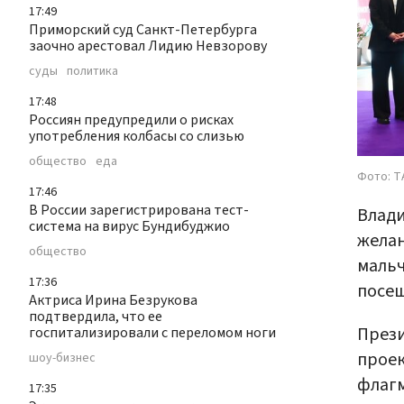
17:49
Приморский суд Санкт-Петербурга
заочно арестовал Лидию Невзорову
суды
политика
17:48
Россиян предупредили о рисках
употребления колбасы со слизью
общество
еда
Фото: Т
17:46
В России зарегистрирована тест-
Влади
система на вирус Бундибуджио
желан
общество
мальч
17:36
посещ
Актриса Ирина Безрукова
подтвердила, что ее
Прези
госпитализировали с переломом ноги
проек
шоу-бизнес
флагм
17:35