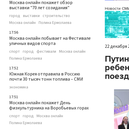
Москва онлайн покажет обзор
выставки "70 лет созидания"
Новости СМ
город
выставки
строительство
Москва онлайн
Полина Ермолаева
17:56
Москва онлайн побывает на Фестивале
уличных видов спорта
22 декабря 2
спорт
город
фестивали
Москва онлайн
Путин
Полина Ермолаева
ребен
17:52
Южная Корея отправила в Россию
поезд
почти 30 тысяч тонн топлива – СМИ
экономика
17:51
Москва онлайн покажет День
физкультурника на Воробьевых горах
спорт
город
Москва онлайн
Полина Ермолаева