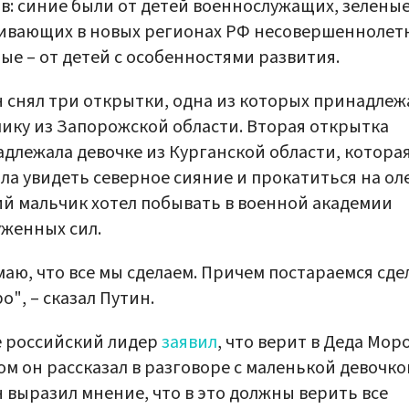
в: синие были от детей военнослужащих, зеленые
вающих в новых регионах РФ несовершеннолетн
ые – от детей с особенностями развития.
 снял три открытки, одна из которых принадлеж
ику из Запорожской области. Вторая открытка
длежала девочке из Курганской области, котора
ла увидеть северное сияние и прокатиться на ол
й мальчик хотел побывать в военной академии
женных сил.
маю, что все мы сделаем. Причем постараемся сде
о", – сказал Путин.
е российский лидер
заявил
, что верит в Деда Моро
ом он рассказал в разговоре с маленькой девочко
 выразил мнение, что в это должны верить все