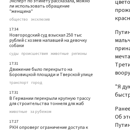
Эксперт по этикету рассказала, можно
цвето
ли использовать обращение
прожи
"женщина"
красн
общество
эксклюзив
17:34
Путин
Новгородский суд взыскал 250 тыс
мальч
рублей с хозяев напавшей на девочку
собаки
прина
суды
происшествия
животные
регионы
мечта
Трети
17:31
Движение было перекрыто на
воору
Боровицкой площади и Тверской улице
транспорт
город
"Я ду
17:31
быстр
В Германии перекрыли крупную трассу
для строительства тоннеля для жаб
Ране
животные
за рубежом
Об эт
17:27
Путин
РКН опроверг ограничение доступа к