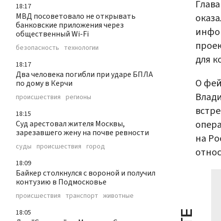
Глава
18:17
МВД посоветовало не открывать
оказа
банковские приложения через
инфор
общественный Wi-Fi
проек
безопасность
технологии
для к
18:17
Два человека погибли при ударе БПЛА
О фей
по дому в Керчи
Влад
происшествия
регионы
встре
18:15
опера
Суд арестовал жителя Москвы,
зарезавшего жену на почве ревности
на Ро
суды
происшествия
город
относ
18:09
Байкер столкнулся с вороной и получил
контузию в Подмосковье
происшествия
транспорт
животные
18:05