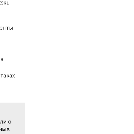
дежь
менты
мя
таках
ли о
ных