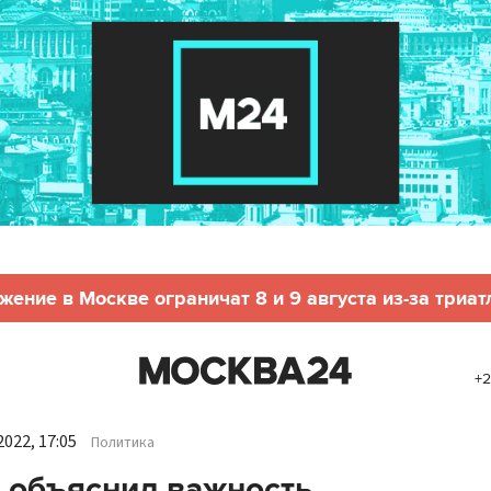
жение в Москве ограничат 8 и 9 августа из-за триат
+2
022, 17:05
Политика
 объяснил важность