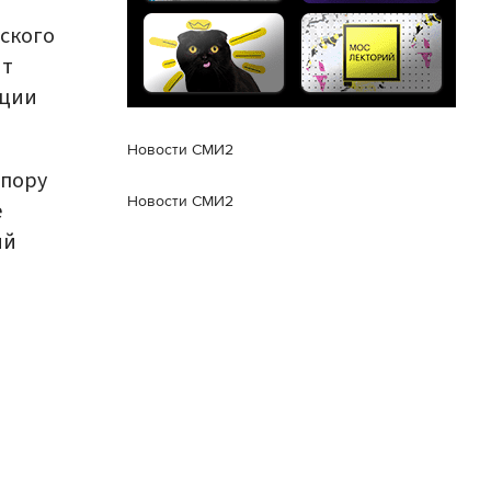
ского
нт
ации
Новости СМИ2
опору
Новости СМИ2
е
ый