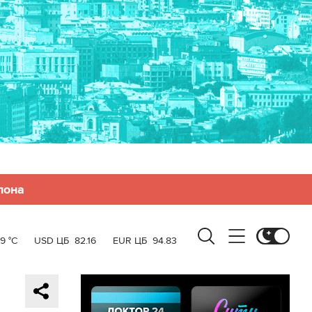
лона
9 °C
USD ЦБ
82.16
EUR ЦБ
94.83