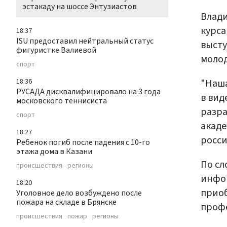
эстакаду на шоссе Энтузиастов
Влади
курса
18:37
ISU предоставил нейтральный статус
высту
фигуристке Валиевой
молод
спорт
"Наша
18:36
РУСАДА дисквалифицировало на 3 года
в вид
московского теннисиста
разра
спорт
акаде
18:27
росси
Ребенок погиб после падения с 10-го
этажа дома в Казани
По сл
происшествия
регионы
инфор
18:20
приоб
Уголовное дело возбуждено после
пожара на складе в Брянске
проф
происшествия
пожар
регионы