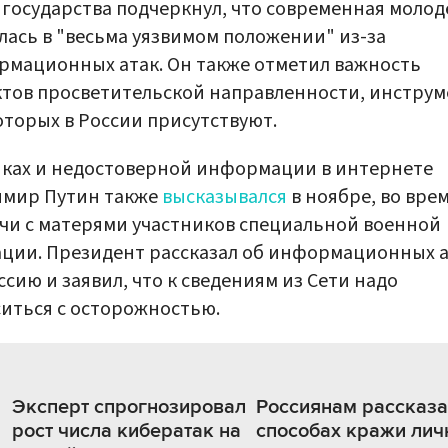
 государства подчеркнул, что современная моло
лась в "весьма уязвимом положении" из-за
мационных атак. Он также отметил важность
тов просветительской направленности, инстру
оторых в России присутствуют.
ках и недостоверной информации в интернете
имир Путин также
высказывался
в ноябре, во вре
чи с матерями участников специальной военной
ции. Президент рассказал об информационных а
ссию и заявил, что к сведениям из Сети надо
иться с осторожностью.
Эксперт спрогнозировал
Россиянам рассказа
рост числа кибератак на
способах кражи лич