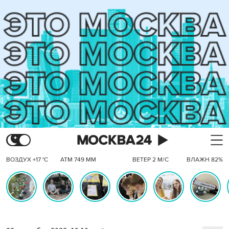
ВОЗДУХ +17 °C
АТМ 749 ММ
ВЕТЕР 2 М/С
ВЛАЖН 82%