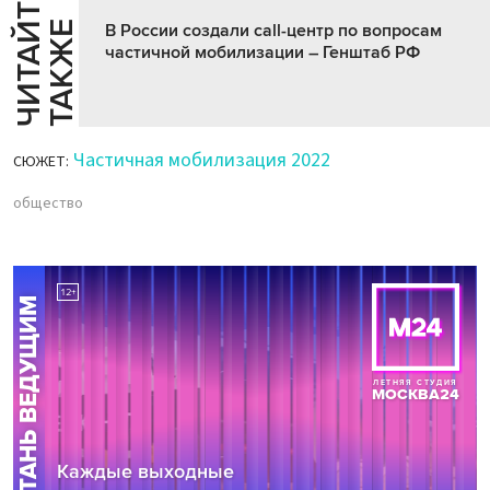
Ч
И
Т
А
Т
Е
Т
А
К
Ж
Й
Е
В России создали call-центр по вопросам
частичной мобилизации – Генштаб РФ
Частичная мобилизация 2022
СЮЖЕТ:
общество