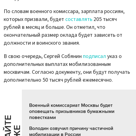
По словам военного комиссара, зарплата россиян,
которых призвали, будет
составлять
205 тысяч
рублей в месяц и больше. Он отметил, что
окончательный размер оклада будет зависеть от
должности и воинского звания.
В свою очередь, Сергей Собянин
подписал
указ о
дополнительных выплатах мобилизованным
москвичам. Согласно документу, они будут получать
дополнительно 50 тысяч рублей ежемесячно.
Военный комиссариат Москвы будет
оповещать призывников бумажными
повестками
Ч
И
Т
А
Т
Е
Т
А
К
Ж
Володин озвучил причину частичной
мобилизации в России