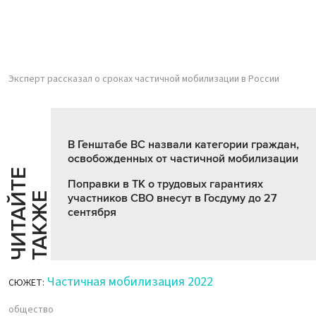
Эксперт рассказал о сроках частичной мобилизации в России
В Генштабе ВС назвали категории граждан,
освобожденных от частичной мобилизации
Ч
И
Т
А
Т
Е
Т
А
К
Ж
Поправки в ТК о трудовых гарантиях
Й
Е
участников СВО внесут в Госдуму до 27
сентября
Частичная мобилизация 2022
СЮЖЕТ:
общество