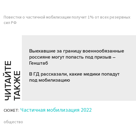
Повестки о частичной мобилизации получит 1% от всех резервных
сил РФ
Выехавшие за границу военнообязанные
россияне могут попасть под призыв –
Генштаб
Ч
И
Т
А
Т
Е
Т
А
К
Ж
Й
Е
В ГД рассказали, какие медики попадут
под мобилизацию
Частичная мобилизация 2022
СЮЖЕТ:
общество