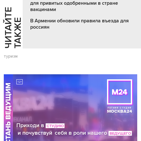
для привитых одобренными в стране
вакцинами
Ч
И
Т
А
Т
Е
Т
А
К
Ж
Й
Е
В Армении обновили правила въезда для
россиян
туризм