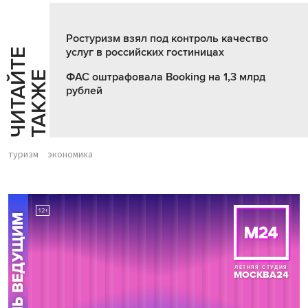
Ростуризм взял под контроль качество
услуг в российских гостиницах
Ч
И
Т
А
Т
Е
Т
А
К
Ж
Й
Е
ФАС оштрафовала Booking на 1,3 млрд
рублей
туризм
экономика