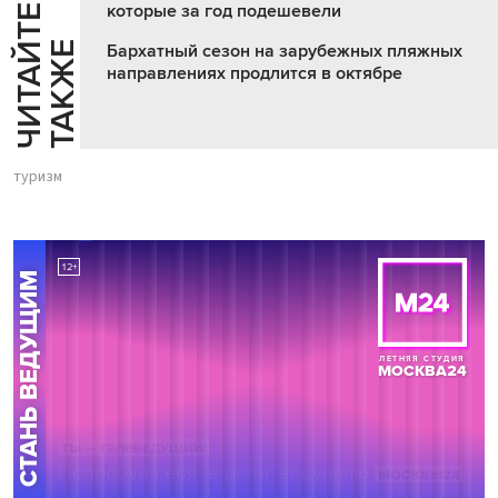
которые за год подешевели
Ч
И
Т
А
Т
Е
Т
А
К
Ж
Й
Е
Бархатный сезон на зарубежных пляжных
направлениях продлится в октябре
туризм