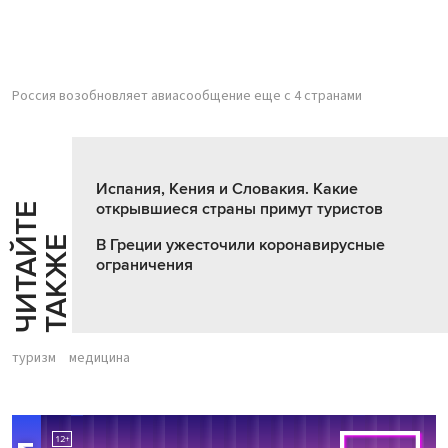
Россия возобновляет авиасообщение еще с 4 странами
Испания, Кения и Словакия. Какие
открывшиеся страны примут туристов
Ч
И
Т
А
Т
Е
Т
А
К
Ж
Й
Е
В Греции ужесточили коронавирусные
ограничения
туризм
медицина