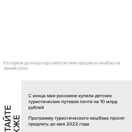
Ростуризм до конца года запустит окно продаж по кешбэку на
зимний сезон
С конца мая россияне купили детских
туристических путевок почти на 10 млрд
рублей
Ч
И
Т
А
Т
Е
Т
А
К
Ж
Й
Е
Программу туристического кешбэка просят
продлить до мая 2022 года