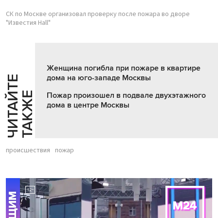
СК по Москве организовал проверку после пожара во дворе
"Известия Hall"
Женщина погибла при пожаре в квартире
дома на юго-западе Москвы
Ч
И
Т
А
Т
Е
Т
А
К
Ж
Й
Е
Пожар произошел в подвале двухэтажного
дома в центре Москвы
происшествия
пожар