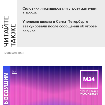
Силовики ликвидировали угрозу жителям
в Лобне
Ч
И
Т
А
Т
Е
Т
А
К
Ж
Учеников школы в Санкт-Петербурге
Й
Е
эвакуировали после сообщения об угрозе
взрыва
происшествия