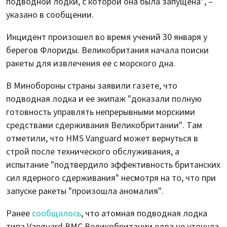
подводной лодки, с которой она была запущена", –
указано в сообщении.
Инцидент произошел во время учений 30 января у
берегов Флориды. Великобритания начала поиски
ракеты для извлечения ее с морского дна.
В Минобороны страны заявили газете, что
подводная лодка и ее экипаж "доказали полную
готовность управлять непрерывными морскими
средствами сдерживания Великобритании". Там
отметили, что HMS Vanguard может вернуться в
строй после технического обслуживания, а
испытание "подтвердило эффективность британских
сил ядерного сдерживания" несмотря на то, что при
запуске ракеты "произошла аномалия".
Ранее
сообщалось
, что атомная подводная лодка
типа Vanguard ВМС Великобритании едва не утонула