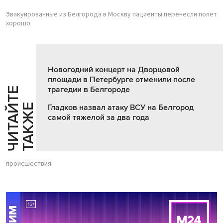
Эвакуированные из Белгорода в Москву пациенты перенесли полет
хорошо
Новогодний концерт на Дворцовой
площади в Петербурге отменили после
трагедии в Белгороде
Ч
И
Т
А
Т
Е
Т
А
К
Ж
Й
Е
Гладков назвал атаку ВСУ на Белгород
самой тяжелой за два года
происшествия