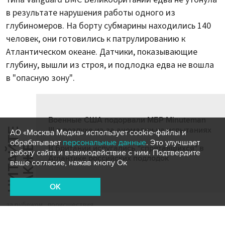
в результате нарушения работы одного из
глубиномеров. На борту субмарины находились 140
человек, они готовились к патрулированию к
Атлантическом океане. Датчики, показывающие
глубину, вышли из строя, и подлодка едва не вошла
в "опасную зону".
Военные США подорвали МБР Minuteman
III в воздухе из-за аномалии на испытаниях
Ч
И
Т
А
Т
Е
Т
А
К
Ж
АО «Москва Медиа» использует cookie-файлы и
обрабатывает
персональные данные
. Это улучшает
Й
Е
В Британии испугались "спрятавшихся" в
работу сайта и взаимодействие с ним. Подтвердите
Атлантике российских подлодок
ваше согласие, нажав кнопу Ок
OK
за рубежом
происшествия