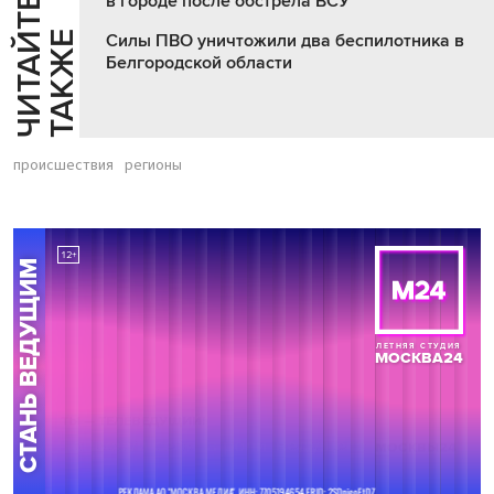
в городе после обстрела ВСУ
Ч
И
Т
А
Т
Е
Т
А
К
Ж
Й
Е
Силы ПВО уничтожили два беспилотника в
Белгородской области
происшествия
регионы