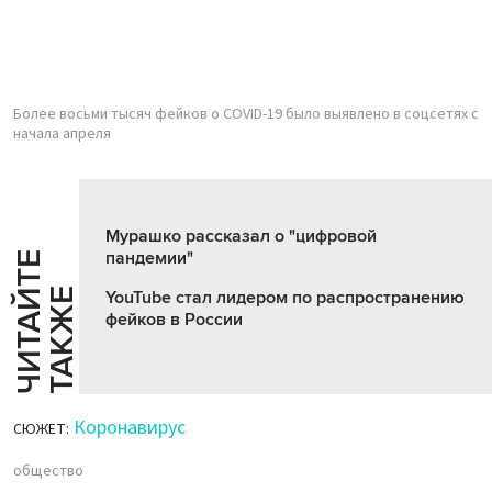
Более восьми тысяч фейков о COVID-19 было выявлено в соцсетях с
начала апреля
Мурашко рассказал о "цифровой
пандемии"
Ч
И
Т
А
Т
Е
Т
А
К
Ж
Й
Е
YouTube стал лидером по распространению
фейков в России
Коронавирус
СЮЖЕТ:
общество