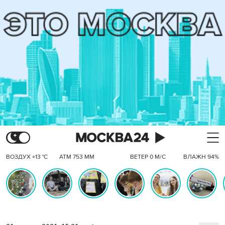
ВОЗДУХ +13 °C
АТМ 753 ММ
ВЕТЕР 0 М/С
ВЛАЖН 94%