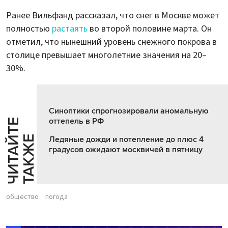
Ранее Вильфанд рассказал, что снег в Москве может
полностью
растаять
во второй половине марта. Он
отметил, что нынешний уровень снежного покрова в
столице превышает многолетние значения на 20–
30%.
Синоптики спрогнозировали аномальную
оттепель в РФ
Ч
И
Т
А
Т
Е
Т
А
К
Ж
Й
Е
Ледяные дожди и потепление до плюс 4
градусов ожидают москвичей в пятницу
общество
погода