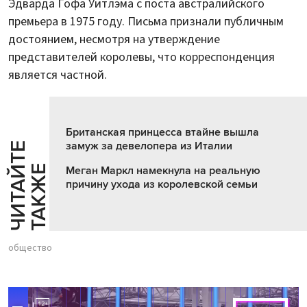
Эдварда Гофа Уитлэма с поста австралийского
премьера в 1975 году. Письма признали публичным
достоянием, несмотря на утверждение
представителей королевы, что корреспонденция
является частной.
Британская принцесса втайне вышла
замуж за девелопера из Италии
Ч
И
Т
А
Т
Е
Т
А
К
Ж
Й
Е
Меган Маркл намекнула на реальную
причину ухода из королевской семьи
общество