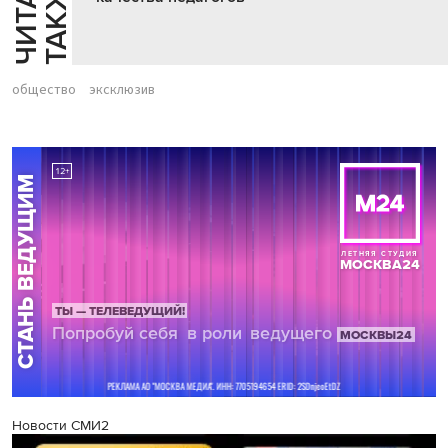
Й
Е
общество
эксклюзив
Новости СМИ2