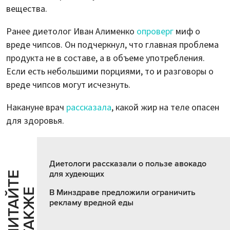
вещества.
Ранее диетолог Иван Алименко
опроверг
миф о
вреде чипсов. Он подчеркнул, что главная проблема
продукта не в составе, а в объеме употребления.
Если есть небольшими порциями, то и разговоры о
вреде чипсов могут исчезнуть.
Накануне врач
рассказала
, какой жир на теле опасен
для здоровья.
Диетологи рассказали о пользе авокадо
для худеющих
Ч
И
Т
А
Т
Е
Т
А
К
Ж
Й
Е
В Минздраве предложили ограничить
рекламу вредной еды