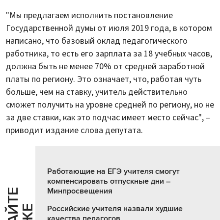
"Мы предлагаем исполнить постановление
Государственной думы от июля 2019 года, в котором
написано, что базовый оклад педагогического
работника, то есть его зарплата за 18 учебных часов,
должна быть не менее 70% от средней заработной
платы по региону. Это означает, что, работая чуть
больше, чем на ставку, учитель действительно
сможет получить на уровне средней по региону, но не
за две ставки, как это подчас имеет место сейчас", –
приводит издание слова депутата.
Работающие на ЕГЭ учителя смогут
компенсировать отпускные дни –
Минпросвещения
Ч
И
Т
А
Т
Е
Т
А
К
Ж
Российские учителя назвали худшие
качества педагогов