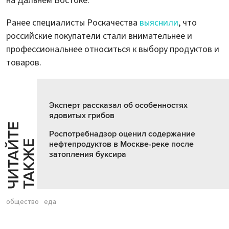
на Дальнем Востоке.
Ранее специалисты Роскачества
выяснили
, что
российские покупатели стали внимательнее и
профессиональнее относиться к выбору продуктов и
товаров.
Эксперт рассказал об особенностях
ядовитых грибов
Ч
И
Т
А
Т
Е
Т
А
К
Ж
Роспотребнадзор оценил содержание
Й
Е
нефтепродуктов в Москве-реке после
затопления буксира
общество
еда