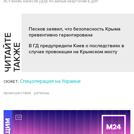
ВСУ вновь нанесли удар по жилым кварталам в ДНР
Песков заявил, что безопасность Крыма
превентивно гарантирована
Ч
И
Т
А
Т
Е
Т
А
К
Ж
Й
Е
В ГД предупредили Киев о последствиях в
случае провокации на Крымском мосту
Спецоперация на Украине
СЮЖЕТ:
происшествия
регионы