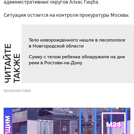
административных округов Алхас Гицба.
Ситуация остается на контроле прокуратуры Москвы.
Тело новорожденного нашли в лесополосе
в Новгородской области
Ч
И
Т
А
Т
Е
Т
А
К
Ж
Й
Е
Сумку с телом ребенка обнаружили на дне
реки в Ростове-на-Дону
происшествия