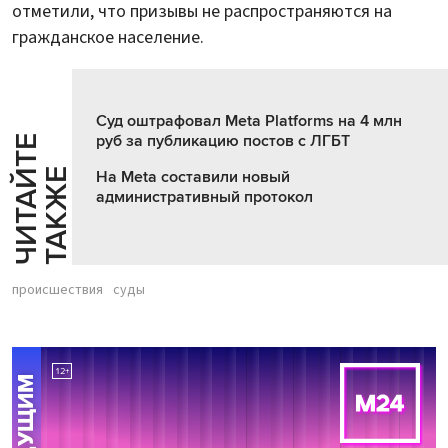
отметили, что призывы не распространяются на
гражданское население.
Суд оштрафовал Meta Platforms на 4 млн
руб за публикацию постов с ЛГБТ
Ч
И
Т
А
Т
Е
Т
А
К
Ж
Й
Е
На Meta составили новый
административный протокол
происшествия
суды