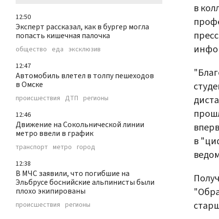
в кол
12:50
профе
Эксперт рассказал, как в бургер могла
пресс
попасть кишечная палочка
инфор
общество
еда
эксклюзив
12:47
"Благ
Автомобиль влетел в толпу пешеходов
в Омске
студе
диста
происшествия
ДТП
регионы
прошл
12:46
Движение на Сокольнической линии
вперв
метро ввели в график
в "ци
транспорт
метро
город
ведом
12:38
В МЧС заявили, что погибшие на
Получ
Эльбрусе боснийские альпинисты были
"Обра
плохо экипированы
старш
происшествия
регионы