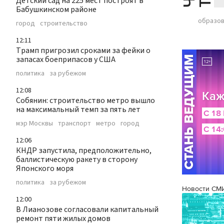
Детский сад на 225 мест построят в
Бабушкинском районе
образо
город
строительство
12:11
Трамп пригрозил сроками за фейки о
запасах боеприпасов у США
политика
за рубежом
12:08
Собянин: строительство метро вышло
на максимальный темп за пять лет
мэр Москвы
транспорт
метро
город
12:06
КНДР запустила, предположительно,
баллистическую ракету в сторону
Японского моря
политика
за рубежом
Новости СМ
12:00
В Лианозове согласовали капитальный
ремонт пяти жилых домов