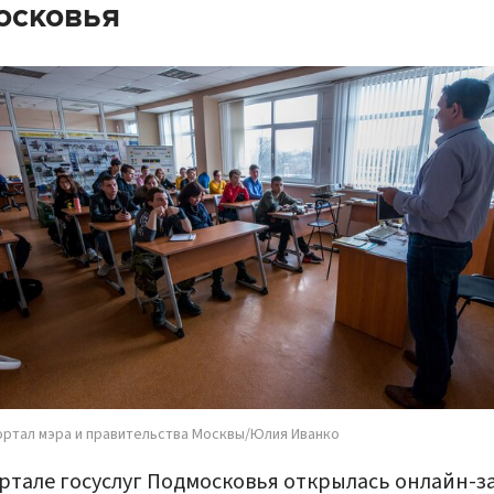
осковья
ортал мэра и правительства Москвы/Юлия Иванко
ртале госуслуг Подмосковья открылась онлайн-з