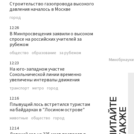
Строительство газопровода высокого
давления началось в Москве
город
12:26
В Минпросвещения заявили о высоком
спросе на российских учителей за
рубежом
общество
образование
за рубежом
Минобрнауки 
12:23
На юго-западном участке
Сокольнической линии временно
увеличены интервалы движения
транспорт
метро
город
12:16
Ч
И
Т
А
Т
Е
Т
А
К
Ж
Плывущий лось встретился туристам
на байдарках в "Лосином острове"
Й
Е
животные
общество
город
12:14