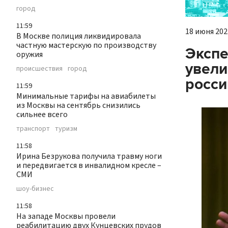
город
11:59
18 июня 2021
В Москве полиция ликвидировала
частную мастерскую по производству
Экспе
оружия
увели
происшествия
город
росси
11:59
Минимальные тарифы на авиабилеты
из Москвы на сентябрь снизились
сильнее всего
транспорт
туризм
11:58
Ирина Безрукова получила травму ноги
и передвигается в инвалидном кресле –
СМИ
шоу-бизнес
11:58
На западе Москвы провели
реабилитацию двух Кунцевских прудов