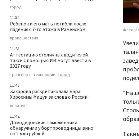
город
11:54
Ребенок и его мать погибли после
падения с 7-го этажа в Раменском
Фото: А
происшествия
Увели
11:45
талан
Аттестацию столичных водителей
завед
такси с помощью ИИ могут ввести в
2027 году
пробл
транспорт
технологии
город
подел
11:43
Захарова раскритиковала мэра
"Наше
Хиросимы Мацуи за слова о России
тольк
политика
Столь
11:42
образ
Домодедовские таможенники
обнаружили у бортпроводницы вино
Таким
на 2 млн рублей