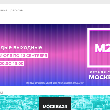
вание
регионы
И2