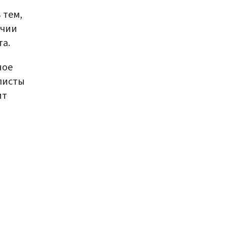
 тем,
ичии
та.
ное
листы
ит