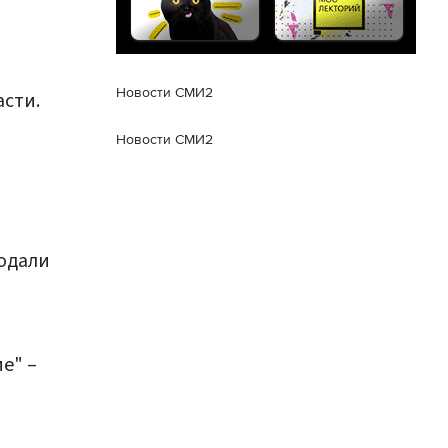
Новости СМИ2
сти.
Новости СМИ2
подали
е" –