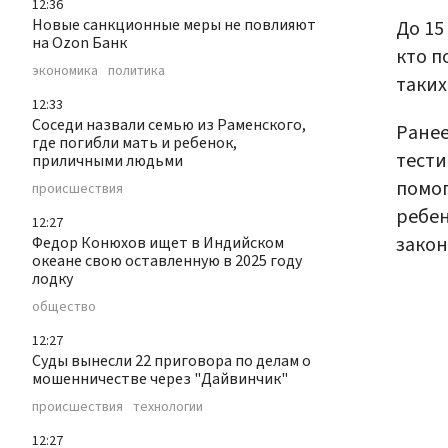
12:36
Новые санкционные меры не повлияют
До 15
на Ozon Банк
кто п
экономика
политика
таких
12:33
Соседи назвали семью из Раменского,
Ранее
где погибли мать и ребенок,
тести
приличными людьми
помог
происшествия
ребен
12:27
закон
Федор Конюхов ищет в Индийском
океане свою оставленную в 2025 году
лодку
общество
12:27
Суды вынесли 22 приговора по делам о
мошенничестве через "Дайвинчик"
происшествия
технологии
12:27