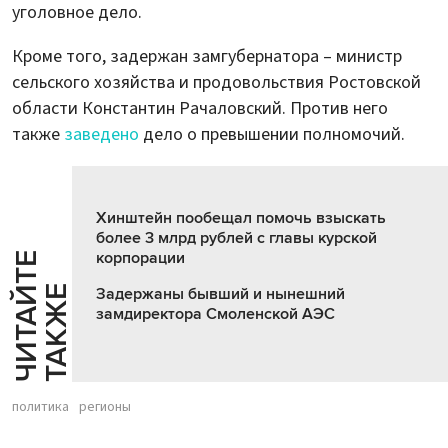
уголовное дело.
Кроме того, задержан замгубернатора – министр
сельского хозяйства и продовольствия Ростовской
области Константин Рачаловский. Против него
также
заведено
дело о превышении полномочий.
Хинштейн пообещал помочь взыскать
более 3 млрд рублей с главы курской
корпорации
Ч
И
Т
А
Т
Е
Т
А
К
Ж
Й
Е
Задержаны бывший и нынешний
замдиректора Смоленской АЭС
политика
регионы