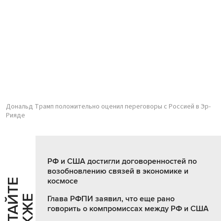
Дональд Трамп положительно оценил переговоры с Россией в Эр-
Рияде
РФ и США достигли договоренностей по
возобновлению связей в экономике и
космосе
Ч
И
Т
А
Т
Е
Т
А
К
Ж
Й
Е
Глава РФПИ заявил, что еще рано
говорить о компромиссах между РФ и США