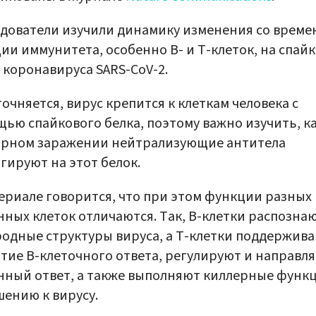
дователи изучили динамику изменения со време
ии иммунитета, особенно B- и T-клеток, на спай
 коронавируса SARS-CoV-2.
точняется, вирус крепится к клеткам человека с
ью спайкового белка, поэтому важно изучить, к
орном заражении нейтрализующие антитела
гируют на этот белок.
ериале говорится, что при этом функции разных
ных клеток отличаются. Так, В-клетки распозна
одные структуры вируса, а Т-клетки поддержив
тие В-клеточного ответа, регулируют и направл
ный ответ, а также выполняют киллерные функ
ению к вирусу.