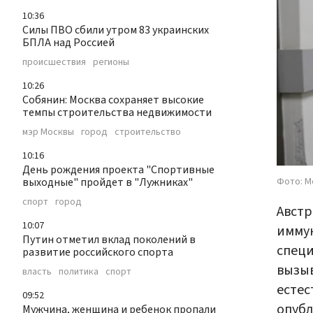
10:36
Силы ПВО сбили утром 83 украинских
БПЛА над Россией
происшествия
регионы
10:26
Собянин: Москва сохраняет высокие
темпы строительства недвижимости
мэр Москвы
город
строительство
10:16
День рождения проекта "Спортивные
Фото: М
выходные" пройдет в "Лужниках"
спорт
город
Австр
10:07
иммун
Путин отметил вклад поколений в
специ
развитие российского спорта
вызыв
власть
политика
спорт
естес
09:52
опуб
Мужчина, женщина и ребенок пропали