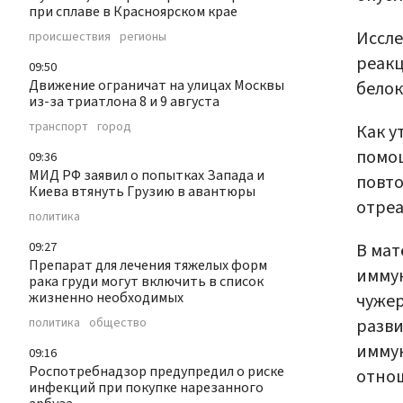
при сплаве в Красноярском крае
Иссле
происшествия
регионы
реакц
09:50
Движение ограничат на улицах Москвы
белок
из-за триатлона 8 и 9 августа
транспорт
город
Как у
помощ
09:36
МИД РФ заявил о попытках Запада и
повт
Киева втянуть Грузию в авантюры
отреа
политика
В мат
09:27
Препарат для лечения тяжелых форм
иммун
рака груди могут включить в список
жизненно необходимых
чужер
разви
политика
общество
иммун
09:16
Роспотребнадзор предупредил о риске
отнош
инфекций при покупке нарезанного