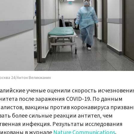
осква 24/Антон Великжанин
алийские ученые оценили скорость исчезновени
итета после заражения COVID-19. По данным
алистов, вакцины против коронавируса призва
ать более сильные реакции антител, чем
твенная инфекция. Результаты исследования
ликованы в журнале
Nature Communications
.