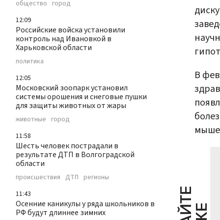
общество
город
диску
12:09
завед
Российские войска установили
научн
контроль над Ивановкой в
Харьковской области
гипот
политика
В фе
12:05
здра
Московский зоопарк установил
системы орошения и снеговые пушки
появл
для защиты животных от жары
болез
животные
город
мышей
11:58
Шесть человек пострадали в
результате ДТП в Волгоградской
области
происшествия
ДТП
регионы
11:43
Осенние каникулы у ряда школьников в
РФ будут длиннее зимних