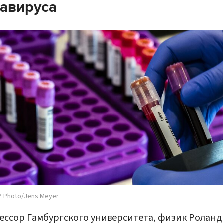
авируса
P Photo/Jens Meyer
ссор Гамбургского университета, физик Роланд