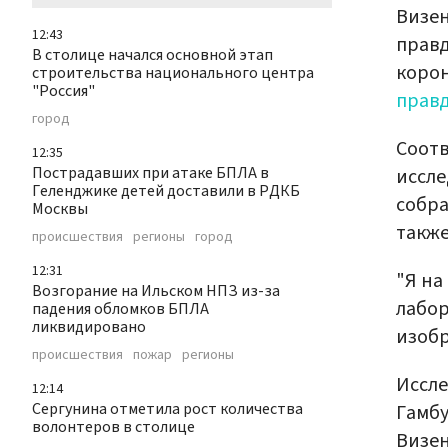
Визен
12:43
правд
В столице начался основной этап
корон
строительства национального центра
"Россия"
прав
город
Соотв
12:35
Пострадавших при атаке БПЛА в
иссле
Геленджике детей доставили в РДКБ
собра
Москвы
также
происшествия
регионы
город
12:31
"Я на
Возгорание на Ильском НПЗ из-за
лабор
падения обломков БПЛА
ликвидировано
изобр
происшествия
пожар
регионы
Иссле
12:14
Сергунина отметила рост количества
Гамбу
волонтеров в столице
Визе