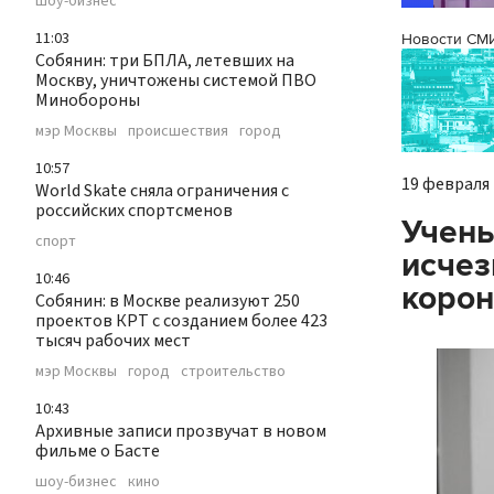
шоу-бизнес
11:03
Новости СМ
Собянин: три БПЛА, летевших на
Москву, уничтожены системой ПВО
Минобороны
мэр Москвы
происшествия
город
10:57
19 февраля 
World Skate сняла ограничения с
российских спортсменов
Учены
спорт
исчез
10:46
корон
Собянин: в Москве реализуют 250
проектов КРТ с созданием более 423
тысяч рабочих мест
мэр Москвы
город
строительство
10:43
Архивные записи прозвучат в новом
фильме о Басте
шоу-бизнес
кино