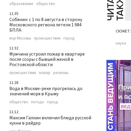
Ч
И
Т
А
Т
Е
Т
А
К
Ж
Й
Е
образование
общество
11:35
Собянин: с 1 по 8 августа в сторону
Московского региона летели 1 984
БПЛА
СЮЖЕТ:
мэр Москвы
происшествия
город
наука
11:32
Мужчина устроил пожар в квартире
после ссоры с бывшей женой в
Ростовской области
происшествия
пожар
регионы
11:28
Вода в Москве-реке прогрелась до
значений моря в Крыму
общество
погода
город
11:12
Максим Галкин включил блюда русской
кухни в райдер