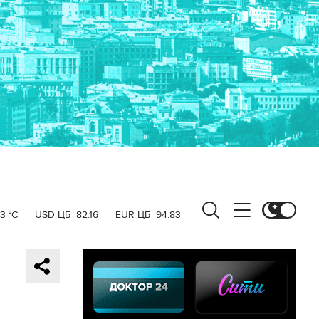
3 °C
USD ЦБ
82.16
EUR ЦБ
94.83