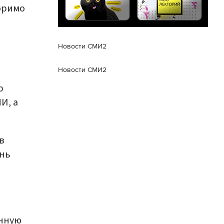
оримо
й
Новости СМИ2
Новости СМИ2
р
И, а
в
знь
енную