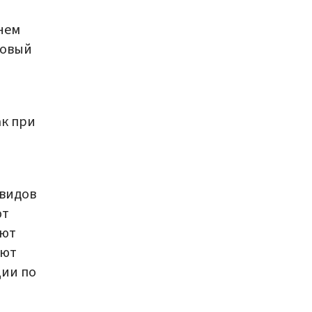
нем
ковый
ак при
 видов
ют
ают
яют
ции по