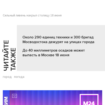
Сильный ливень накрыл столицу 18 июня
Около 290 единиц техники и 300 бригад
Мосводостока дежурят на улицах города
Ч
И
Т
А
Т
Е
Т
А
К
Ж
Й
Е
До 40 миллиметров осадков может
выпасть в Москве 18 июня
город
погода