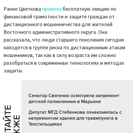
Ранее Цветкова
провела
бесплатную лекцию по
финансовой грамотности и защите граждан от
дистанционного мошенничества для жителей
Восточного административного округа. Она
рассказала, что люди старшего поколения сегодня
находятся в группе риска по дистанционным атакам
мошенников, так как в силу возраста им сложно
разобраться в современных технологиях и методах
защиты.
Сенатор Святенко осмотрела капремонт
детской поликлиники в Марьине
Ч
И
Т
А
Т
Е
Т
А
К
Ж
Депутат МГД Стебенкова ознакомилась с
Й
Е
капремонтом здания для травмпункта в
Текстильщиках