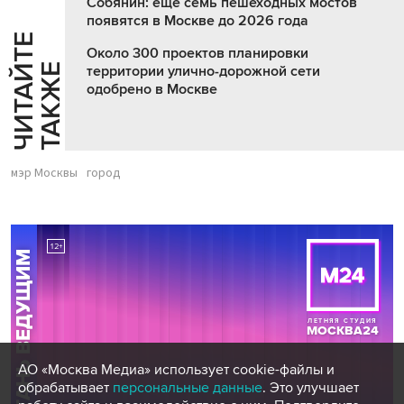
Собянин: еще семь пешеходных мостов
появятся в Москве до 2026 года
Ч
И
Т
А
Т
Е
Т
А
К
Ж
Около 300 проектов планировки
Й
Е
территории улично-дорожной сети
одобрено в Москве
мэр Москвы
город
АО «Москва Медиа» использует cookie-файлы и
обрабатывает
персональные данные
. Это улучшает