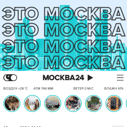
ВОЗДУХ +28 °C
АТМ 746 ММ
ВЕТЕР 0 М/С
ВЛАЖН 61%