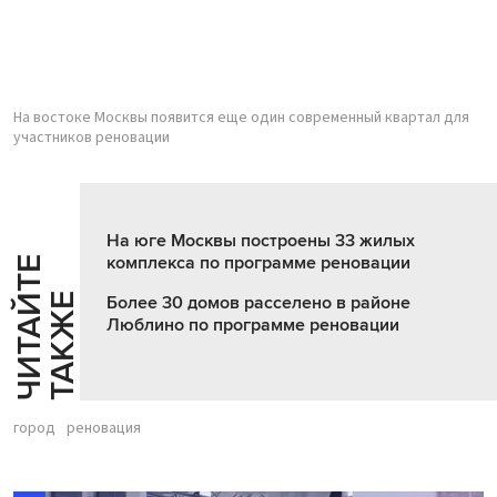
На востоке Москвы появится еще один современный квартал для
участников реновации
На юге Москвы построены 33 жилых
комплекса по программе реновации
Ч
И
Т
А
Т
Е
Т
А
К
Ж
Й
Е
Более 30 домов расселено в районе
Люблино по программе реновации
город
реновация