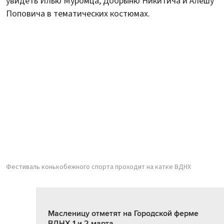
увидеть Илью Муромца, Добрыню Никитича и Алешу
Поповича в тематических костюмах.
Фестиваль конькобежного спорта проходит на катке ВДНХ
Масленицу отметят на Городской ферме
ВДНХ 1 и 2 марта