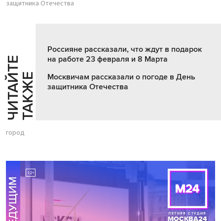
защитника Отечества
Россияне рассказали, что ждут в подарок
на работе 23 февраля и 8 Марта
Ч
И
Т
А
Т
Е
Т
А
К
Ж
Й
Е
Москвичам рассказали о погоде в День
защитника Отечества
город