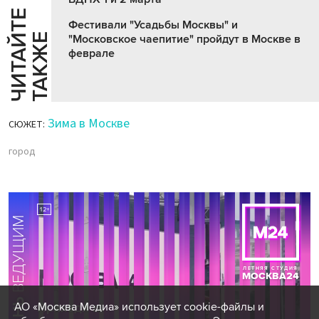
Ч
И
Т
А
Т
Е
Т
А
К
Ж
Фестивали "Усадьбы Москвы" и
Й
Е
"Московское чаепитие" пройдут в Москве в
феврале
Зима в Москве
СЮЖЕТ:
город
АО «Москва Медиа» использует cookie-файлы и