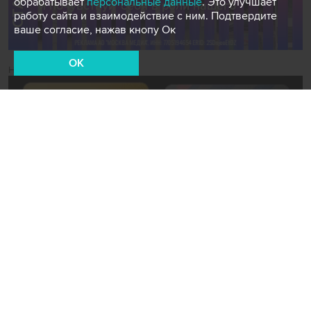
обрабатывает
персональные данные
. Это улучшает
работу сайта и взаимодействие с ним. Подтвердите
ваше согласие, нажав кнопу Ок
OK
Новости СМИ2