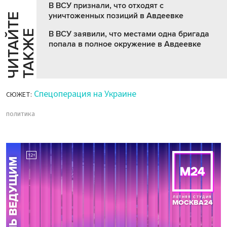
В ВСУ признали, что отходят с
уничтоженных позиций в Авдеевке
Ч
И
Т
А
Т
Е
Т
А
К
Ж
Й
Е
В ВСУ заявили, что местами одна бригада
попала в полное окружение в Авдеевке
Спецоперация на Украине
СЮЖЕТ:
политика