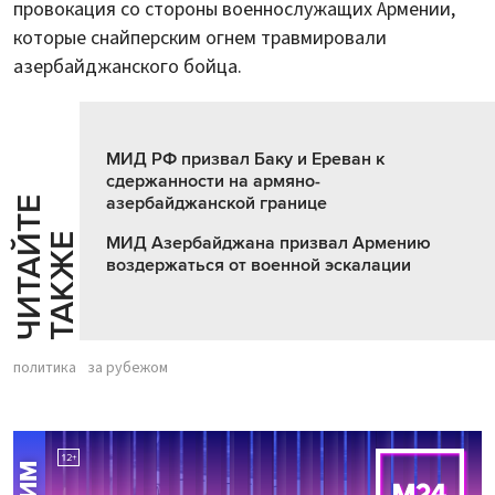
провокация со стороны военнослужащих Армении,
которые снайперским огнем травмировали
азербайджанского бойца.
МИД РФ призвал Баку и Ереван к
сдержанности на армяно-
азербайджанской границе
Ч
И
Т
А
Т
Е
Т
А
К
Ж
Й
Е
МИД Азербайджана призвал Армению
воздержаться от военной эскалации
политика
за рубежом