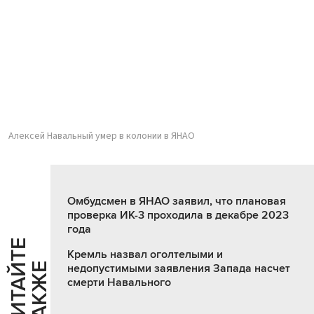
Алексей Навальный умер в колонии в ЯНАО
Омбудсмен в ЯНАО заявил, что плановая
проверка ИК-3 проходила в декабре 2023
года
Ч
И
Т
А
Т
Е
Т
А
К
Ж
Кремль назвал оголтелыми и
Й
Е
недопустимыми заявления Запада насчет
смерти Навального