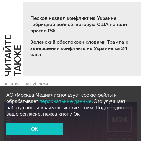
Песков назвал конфликт на Украине
гибридной войной, которую США начали
против РФ
Ч
И
Т
А
Т
Е
Т
А
К
Ж
Зеленский обеспокоен словами Трампа о
Й
Е
завершении конфликта на Украине за 24
часа
политика
за рубежом
АО «Москва Медиа» использует cookie-файлы и
обрабатывает
персональные данные
. Это улучшает
работу сайта и взаимодействие с ним. Подтвердите
ваше согласие, нажав кнопу Ок
OK