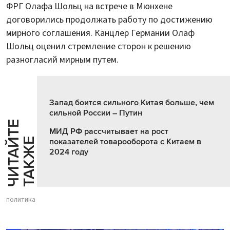
ФРГ Олафа Шольц на встрече в Мюнхене
договорились продолжать работу по достижению
мирного соглашения. Канцлер Германии Олаф
Шольц оценил стремление сторон к решению
разногласий мирным путем.
Запад боится сильного Китая больше, чем
сильной России – Путин
Ч
И
Т
А
Т
Е
Т
А
К
Ж
МИД РФ рассчитывает на рост
Й
Е
показателей товарооборота с Китаем в
2024 году
политика