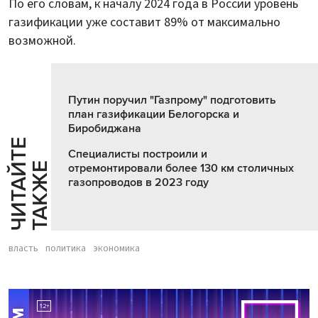
По его словам, к началу 2024 года в России уровень
газификации уже составит 89% от максимально
возможной.
Путин поручил "Газпрому" подготовить
план газификации Белогорска и
Биробиджана
Ч
И
Т
А
Т
Е
Т
А
К
Ж
Специалисты построили и
Й
Е
отремонтировали более 130 км столичных
газопроводов в 2023 году
власть
политика
экономика