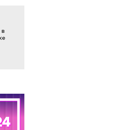
я
 в
ке