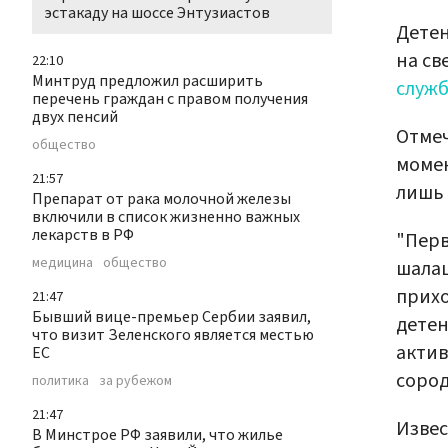
эстакаду на шоссе Энтузиастов
Дете
на св
22:10
Минтруд предложил расширить
служ
перечень граждан с правом получения
двух пенсий
Отмеч
общество
момен
21:57
лишь 
Препарат от рака молочной железы
включили в список жизненно важных
лекарств в РФ
"Перв
медицина
общество
шалаш
прихо
21:47
Бывший вице-премьер Сербии заявил,
детен
что визит Зеленского является местью
актив
ЕС
сород
политика
за рубежом
21:47
Извес
В Минстрое РФ заявили, что жилье