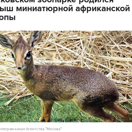
ныш миниатюрной африканской
лопы
елеграм-канал Агентства "Москва"