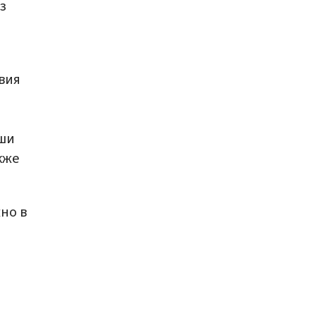
з
вия
ыши
кже
но в