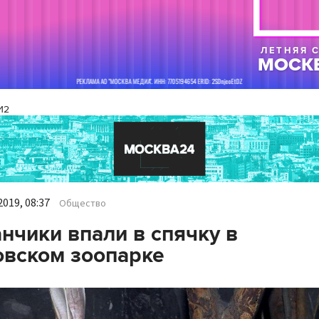
И2
019, 08:37
Общество
нчики впали в спячку в
вском зоопарке