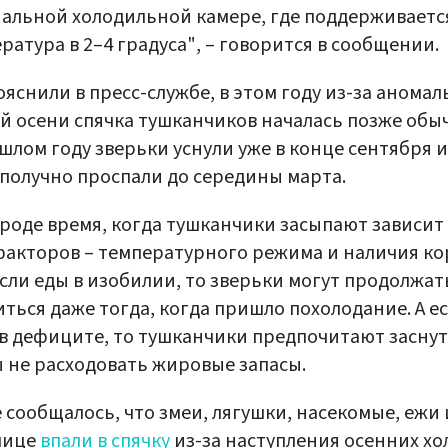
альной холодильной камере, где поддерживаетс
ратура в 2–4 градуса", – говорится в сообщении.
ояснили в пресс-службе, в этом году из-за аномал
й осени спячка тушканчиков началась позже обы
шлом году зверьки уснули уже в конце сентября и
получно проспали до середины марта.
роде время, когда тушканчики засыпают зависит
факторов – температурного режима и наличия ко
если еды в изобилии, то зверьки могут продолжат
ться даже тогда, когда пришло похолодание. А е
в дефиците, то тушканчики предпочитают заснут
 не расходовать жировые запасы.
 сообщалось, что змеи, лягушки, насекомые, ежи 
лице
впали в спячку
из-за наступления осенних хо