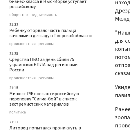
бизнес-класса в Нью-Йорке уступает
наход
российскому
Дрезд
общество
недвижимость
Межд
21:32
Ребенку оторвало часть пальца
"Наши
качелями в детсаду в Тверской области
для с
происшествия
регионы
копыт
21:25
пото
Средства ПВО за день сбили 75
отпра
украинских БПЛА над регионами
России
сказа
происшествия
регионы
Увиде
21:15
Минюст РФ внес антироссийскую
пави
перепевку "Сигма-бой" в список
экстремистских материалов
Ранее
политика
зооп
21:13
прове
Литовец попытался проникнуть в