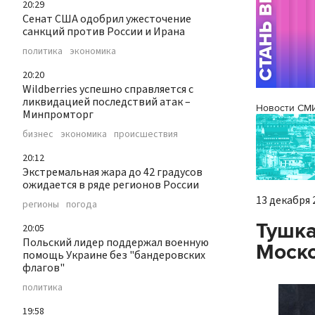
20:29
Сенат США одобрил ужесточение
санкций против России и Ирана
политика
экономика
20:20
Wildberries успешно справляется с
ликвидацией последствий атак –
Новости СМ
Минпромторг
бизнес
экономика
происшествия
20:12
Экстремальная жара до 42 градусов
ожидается в ряде регионов России
13 декабря 2
регионы
погода
Тушка
20:05
Польский лидер поддержал военную
Моско
помощь Украине без "бандеровских
флагов"
политика
19:58