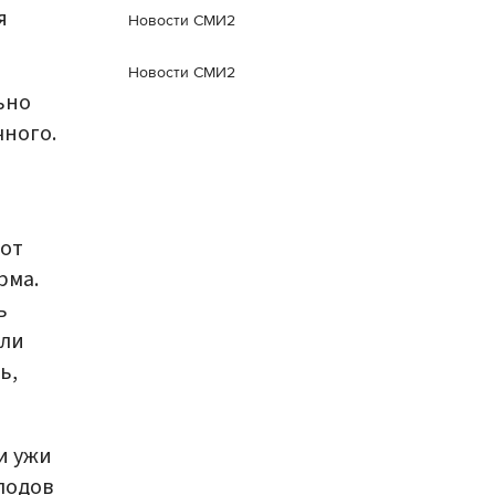
я
Новости СМИ2
Новости СМИ2
ьно
чного.
 от
рма.
ь
сли
ь,
и ужи
лодов