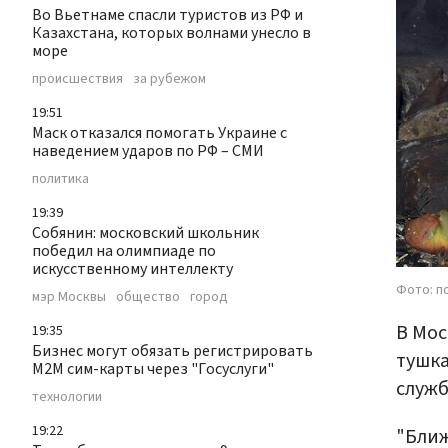
Во Вьетнаме спасли туристов из РФ и
Казахстана, которых волнами унесло в
море
происшествия
за рубежом
19:51
Маск отказался помогать Украине с
наведением ударов по РФ – СМИ
политика
19:39
Собянин: московский школьник
победил на олимпиаде по
искусственному интеллекту
Фото: п
мэр Москвы
общество
город
В Мос
19:35
Бизнес могут обязать регистрировать
тушка
М2М сим-карты через "Госуслуги"
служб
технологии
19:22
"Ближ