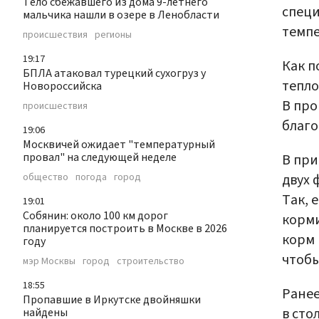
Тело сбежавшего из дома 9-летнего
специ
мальчика нашли в озере в Ленобласти
темпе
происшествия
регионы
19:17
Как п
БПЛА атаковал турецкий сухогруз у
тепло
Новороссийска
В про
происшествия
благо
19:06
Москвичей ожидает "температурный
провал" на следующей неделе
В при
двух 
общество
погода
город
Так, 
19:01
Собянин: около 100 км дорог
корми
планируется построить в Москве в 2026
корм 
году
чтобы
мэр Москвы
город
строительство
18:55
Ранее
Пропавшие в Иркутске двойняшки
в сто
найдены