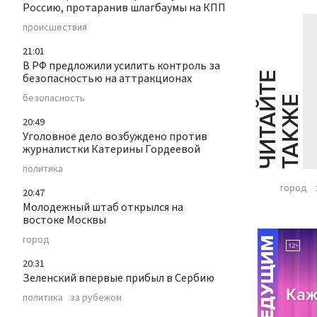
Россию, протаранив шлагбаумы на КПП
происшествия
21:01
В РФ предложили усилить контроль за
Ч
И
Т
А
Т
Е
Т
А
К
Ж
безопасностью на аттракционах
безопасность
Й
Е
20:49
Уголовное дело возбуждено против
журналистки Катерины Гордеевой
политика
город
20:47
Молодежный штаб открылся на
востоке Москвы
город
20:31
Зеленский впервые прибыл в Сербию
политика
за рубежом