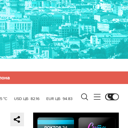
лона
5 °C
USD ЦБ
82.16
EUR ЦБ
94.83