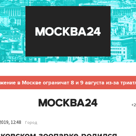
жение в Москве ограничат 8 и 9 августа из-за триат
+2
019, 12:48
Город
ковском зоопарке родился