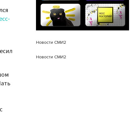
лся
есс-
й
Новости СМИ2
весил
Новости СМИ2
шом
Мать
с