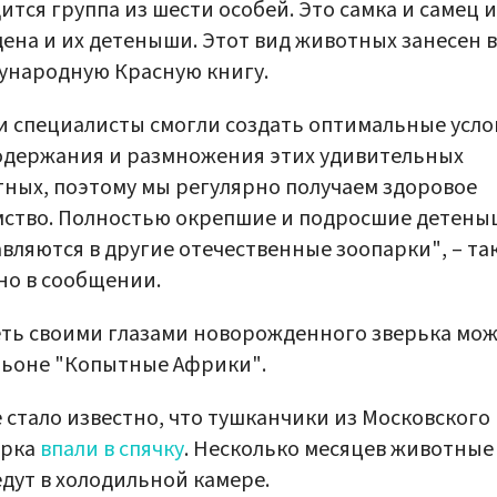
ится группа из шести особей. Это самка и самец и
ена и их детеныши. Этот вид животных занесен в
ународную Красную книгу.
 специалисты смогли создать оптимальные усло
одержания и размножения этих удивительных
ных, поэтому мы регулярно получаем здоровое
мство. Полностью окрепшие и подросшие детен
вляются в другие отечественные зоопарки", – та
но в сообщении.
ть своими глазами новорожденного зверька мож
льоне "Копытные Африки".
 стало известно, что тушканчики из Московского
арка
впали в спячку
. Несколько месяцев животные
дут в холодильной камере.