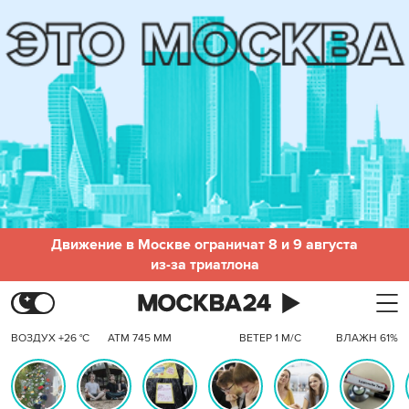
Движение в Москве ограничат 8 и 9 августа
из-за триатлона
ВОЗДУХ +26 °C
АТМ 745 ММ
ВЕТЕР 1 М/С
ВЛАЖН 61%