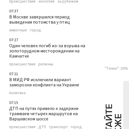
происшествия
экология
за рубежом
07:37
В Москве завершился период
выведения потомства у птиц
животные
город
07:27
Один человек погиб из-за взрыва на
золоторудном месторождении на
Камчатке
происшествия
регионы
"Техно": 20%
07:21
В МИД РФ исключили вариант
заморозки конфликта на Украине
политика
07:15
Ч
И
Т
А
Т
Е
Т
А
К
Ж
ДТП на путях привело к задержке
трамваев четырех маршрутов на
Варшавском шоссе
происшествия
ДТП
транспорт
город