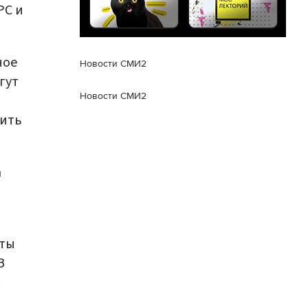
PC и
ное
Новости СМИ2
гут
Новости СМИ2
лить
а
оты
В
.