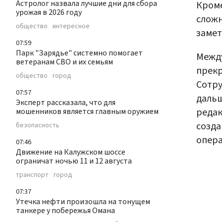
Астролог назвала лучшие дни для сбора
Кроме
урожая в 2026 году
сложн
общество
интересное
замет
07:59
Парк "Зарядье" системно помогает
Межд
ветеранам СВО и их семьям
прекр
общество
город
Сотру
07:57
дальш
Эксперт рассказала, что для
редак
мошенников является главным оружием
созда
безопасность
опера
07:46
Движение на Калужском шоссе
ограничат ночью 11 и 12 августа
транспорт
город
07:37
Утечка нефти произошла на тонущем
танкере у побережья Омана