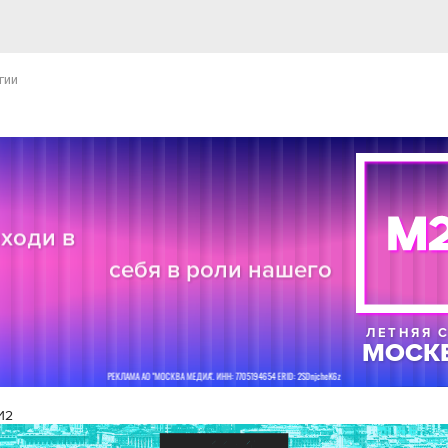
гии
И2