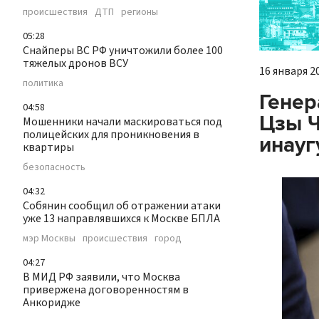
происшествия
ДТП
регионы
05:28
Снайперы ВС РФ уничтожили более 100
тяжелых дронов ВСУ
16 января 20
политика
Генер
04:58
Цзы Ч
Мошенники начали маскироваться под
полицейских для проникновения в
инауг
квартиры
безопасность
04:32
Собянин сообщил об отражении атаки
уже 13 направлявшихся к Москве БПЛА
мэр Москвы
происшествия
город
04:27
В МИД РФ заявили, что Москва
привержена договоренностям в
Анкоридже