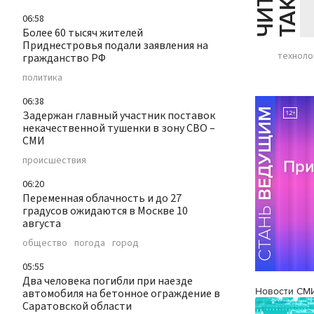
Й
Е
06:58
Более 60 тысяч жителей
Приднестровья подали заявления на
техноло
гражданство РФ
политика
06:38
Задержан главный участник поставок
некачественной тушенки в зону СВО –
СМИ
происшествия
06:20
Переменная облачность и до 27
градусов ожидаются в Москве 10
августа
общество
погода
город
05:55
Два человека погибли при наезде
Новости СМ
автомобиля на бетонное ограждение в
Саратовской области