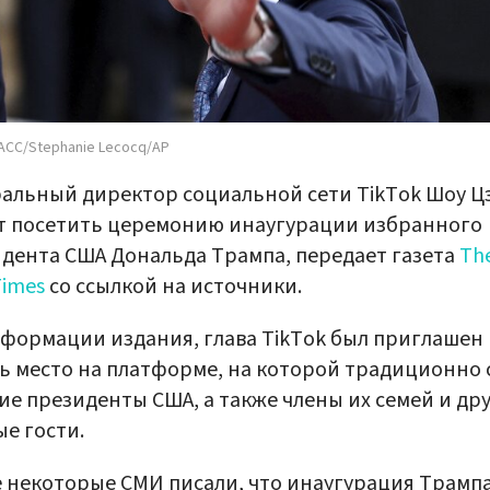
АСС/Stephanie Lecocq/AP
альный директор социальной сети TikTok Шоу Ц
т посетить церемонию инаугурации избранного
дента США Дональда Трампа, передает газета
Th
Times
со ссылкой на источники.
формации издания, глава TikTok был приглашен
ь место на платформе, на которой традиционно 
е президенты США, а также члены их семей и др
е гости.
 некоторые СМИ писали, что инаугурация Трамп