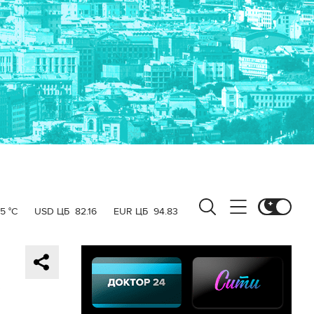
15 °C
USD ЦБ
82.16
EUR ЦБ
94.83