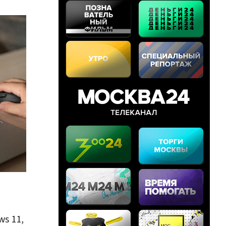
s 11,