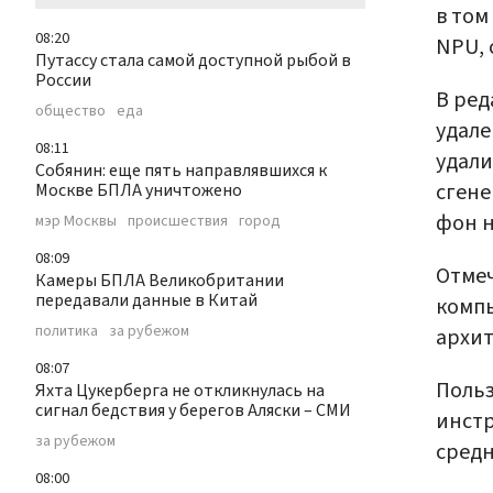
в том
08:20
NPU,
Путассу стала самой доступной рыбой в
России
В ред
общество
еда
удале
08:11
удали
Собянин: еще пять направлявшихся к
сген
Москве БПЛА уничтожено
фон 
мэр Москвы
происшествия
город
08:09
Отмеч
Камеры БПЛА Великобритании
передавали данные в Китай
компь
политика
за рубежом
архит
08:07
Польз
Яхта Цукерберга не откликнулась на
сигнал бедствия у берегов Аляски – СМИ
инстр
за рубежом
средн
08:00