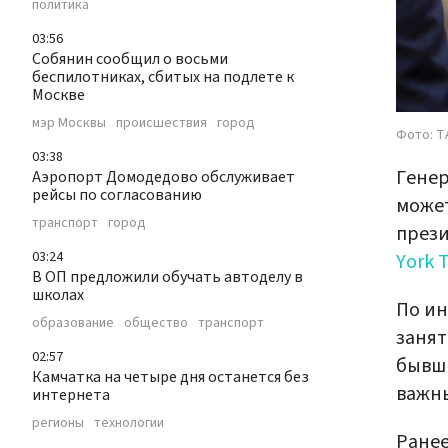
политика
03:56
Собянин сообщил о восьми
беспилотниках, сбитых на подлете к
Москве
мэр Москвы
происшествия
город
Фото: Т
03:38
Генер
Аэропорт Домодедово обслуживает
рейсы по согласованию
може
транспорт
город
прези
03:24
York 
В ОП предложили обучать автоделу в
школах
По ин
образование
общество
транспорт
занят
02:57
бывши
Камчатка на четыре дня останется без
важны
интернета
регионы
технологии
Ранее