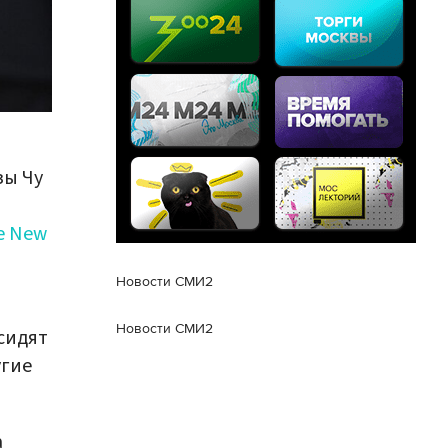
зы Чу
e New
Новости СМИ2
Новости СМИ2
сидят
угие
а