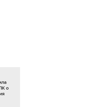
ила
ПК о
ия