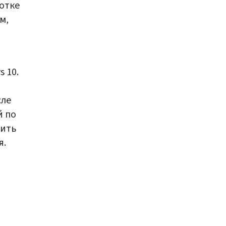
отке
м,
 10.
и
сле
й по
вить
я.