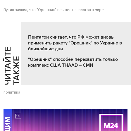
Путин заявил, что "Орешник" не имеет аналогов в мире
Пентагон считает, что РФ может вновь
применить ракету "Орешник" по Украине в
ближайшие дни
Ч
И
Т
А
Т
Е
Т
А
К
Ж
Й
Е
"Орешник" способен перехватить только
комплекс США THAAD – СМИ
политика