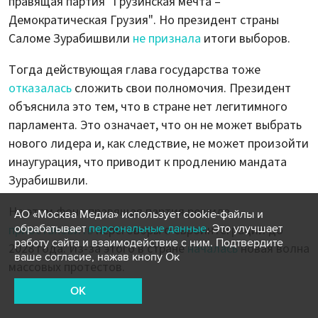
правящая партия "Грузинская мечта –
Демократическая Грузия". Но президент страны
Саломе Зурабишвили
не признала
итоги выборов.
Тогда действующая глава государства тоже
отказалась
сложить свои полномочия. Президент
объяснила это тем, что в стране нет легитимного
парламента. Это означает, что он не может выбрать
нового лидера и, как следствие, не может произойти
инаугурация, что приводит к продлению мандата
Зурабишвили.
На этом фоне правящая партия решила
АО «Москва Медиа» использует cookie-файлы и
обрабатывает
персональные данные
. Это улучшает
приостановить
переговоры о евроинтеграции до
работу сайта и взаимодействие с ним. Подтвердите
2028 года. Из-за этого в стране
началась
новая волна
ваше согласие, нажав кнопу Ок
массовых протестов.
OK