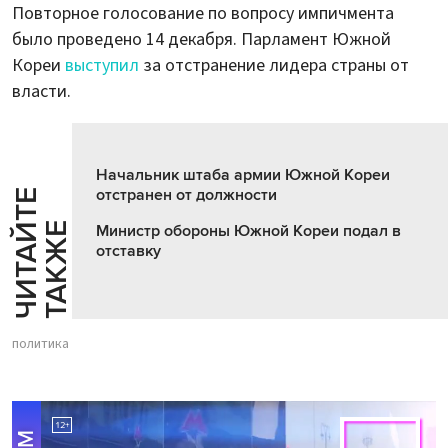
Повторное голосование по вопросу импичмента
было проведено 14 декабря. Парламент Южной
Кореи
выступил
за отстранение лидера страны от
власти.
Начальник штаба армии Южной Кореи
отстранен от должности
Ч
И
Т
А
Т
Е
Т
А
К
Ж
Й
Е
Министр обороны Южной Кореи подал в
отставку
политика