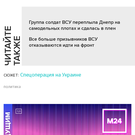
Группа солдат ВСУ переплыла Днепр на
самодельных плотах и сдалась в плен
Ч
И
Т
А
Т
Е
Т
А
К
Ж
Й
Е
Все больше призывников ВСУ
отказываются идти на фронт
Спецоперация на Украине
СЮЖЕТ:
политика