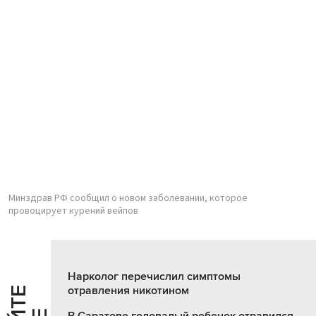
Минздрав РФ сообщил о новом заболевании, которое
провоцирует курений вейпов
Нарколог перечислил симптомы
отравления никотином
В Саратове годовалый ребенок отравился