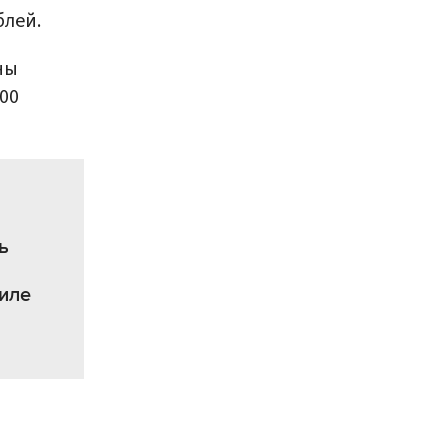
блей.
ны
00
ь
иле