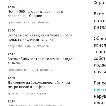
Хорош
12:55
Почти 200 человек отравились в
Вторы
ресторане в Японии
при е
происшествия
за рубежом
интел
12:50
Эксперт рассказал, как в бургер могла
Обоня
попасть кишечная палочка
канал
общество
еда
эксклюзив
точно
12:47
собст
Автомобиль влетел в толпу пешеходов
в Омске
подде
происшествия
ДТП
регионы
други
12:46
Ранее
Движение на Сокольнической линии
метро ввели в график
иден
транспорт
метро
город
наруш
12:38
в ход