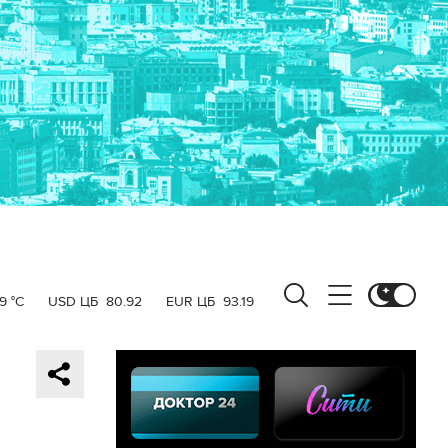
9 °C
USD ЦБ
80.92
EUR ЦБ
93.19