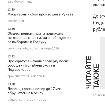
за рубежом
еда
указа
13:39
Масштабный сбой произошел в Рунете
До эт
технологии
(будь
рубле
13:36
Общественная палата подписала
соглашение с партиями о наблюдении
за выборами в Госдуму
политика
общество
выборы2026
13:32
Ч
И
Т
А
Т
Е
Т
А
К
Ж
Прокуратура начала проверку после
сообщений о гибели скота в
Й
Е
Подмосковье
происшествия
животные
13:30
Ливень, гроза и ветер до 17 м/с
обрушатся на Москву
общест
общество
погода
город