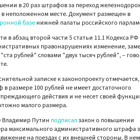
ении в 20 раз штрафов за переход железнодор
 в неположенном месте. Документ размещен в
ронной базе
нижней палаты российского парлам
ти в абзац второй части 5 статьи 11.1 Кодекса РФ
нистративных правонарушениях изменение, зам
 "ста рублей" словами "двух тысяч рублей", – гов
те.
снительной записке к законопроекту отмечается,
 в размере 100 рублей не имеет достаточного
преждающего действия и не несет своей функци
чтожно малого размера.
е Владимир Путин
подписал
закон о повышении
ера максимального административного штрафа з
вижение на поездах с их внешней стороны. В нем