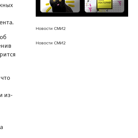
ожных
ента.
Новости СМИ2
 об
Новости СМИ2
енив
орится
 что
и из-
а