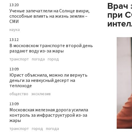
Врач 
13:20
Ученые запечатлели на Солнце вихри,
при C
способные влиять на жизнь землян –
СМИ
интел
наука
13:12
В московском транспорте второй день
раздают воду из-за жары
транспорт
погода
город
13:09
Юрист объяснила, можно ли вернуть
деньги за невкусный десерт на
теплоходе
общество
эксклюзив
13:09
Московская железная дорога усилила
контроль за инфраструктурой из-за
жары
транспорт
город
погода