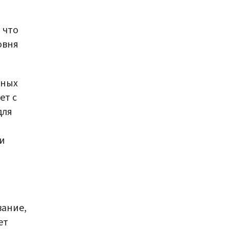
 что
овня
жных
ет с
для
 и
вание,
ет