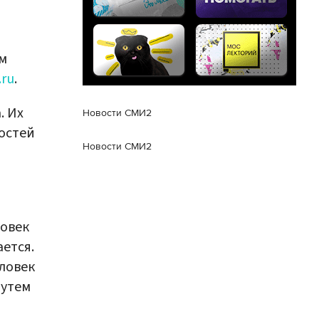
ом
.ru
.
. Их
Новости СМИ2
остей
Новости СМИ2
ловек
ется.
ловек
путем