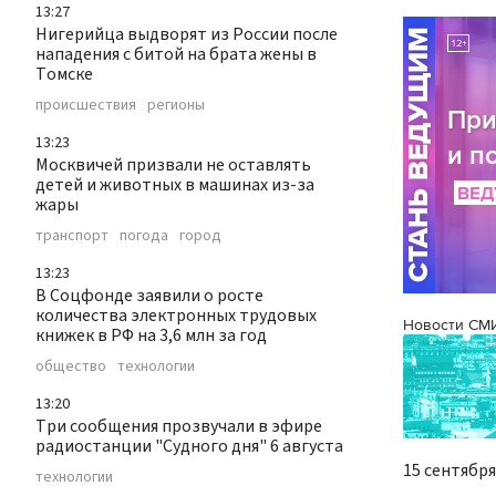
13:27
Нигерийца выдворят из России после
нападения с битой на брата жены в
Томске
происшествия
регионы
13:23
Москвичей призвали не оставлять
детей и животных в машинах из-за
жары
транспорт
погода
город
13:23
В Соцфонде заявили о росте
количества электронных трудовых
Новости СМ
книжек в РФ на 3,6 млн за год
общество
технологии
13:20
Три сообщения прозвучали в эфире
радиостанции "Судного дня" 6 августа
15 сентября 
технологии