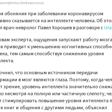
epositphotos/AndrewLozovyi
я обоняния при заболевании коронавирусом
ивно сказывается на интеллекте человека. Об эт
л врач-невролог Павел Хорошев в разговоре с
Ura
овам эксперта, ощущения запускают работу мозга
я приводит к уменьшению когнитивных способн
ека, тем самым способствуя снижению уровня
лекта.
очнил, что основным источником передачи
мации в мозг являются глаза. Поэтому, когда че
т зрение, уровень интеллекта значительно снижа
о несмотря на полную или частичную слепоту, че
 стимулировать повышение уровня интеллекта 
я книг и общения с другими людьми, объяснил