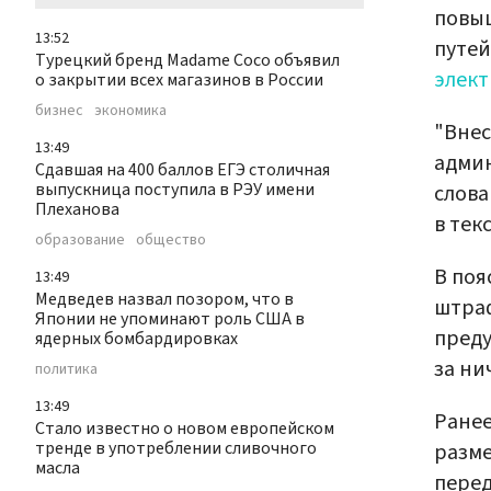
повыш
13:52
путей
Турецкий бренд Madame Coco объявил
элект
о закрытии всех магазинов в России
бизнес
экономика
"Внес
13:49
адми
Сдавшая на 400 баллов ЕГЭ столичная
выпускница поступила в РЭУ имени
слова
Плеханова
в текс
образование
общество
В поя
13:49
Медведев назвал позором, что в
штраф
Японии не упоминают роль США в
преду
ядерных бомбардировках
за ни
политика
13:49
Ране
Стало известно о новом европейском
тренде в употреблении сливочного
разм
масла
перед