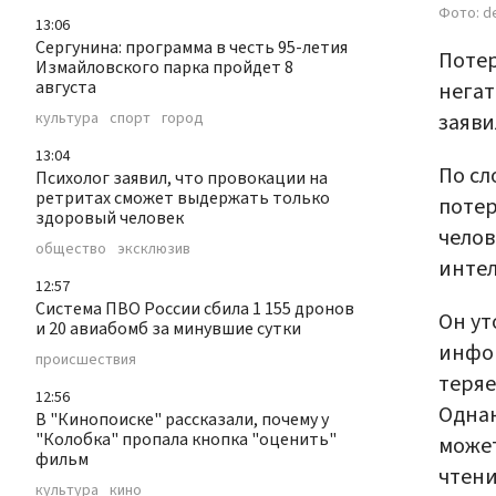
Фото: d
13:06
Сергунина: программа в честь 95-летия
Потер
Измайловского парка пройдет 8
августа
негат
заяви
культура
спорт
город
13:04
По сл
Психолог заявил, что провокации на
ретритах сможет выдержать только
потер
здоровый человек
челов
общество
эксклюзив
интел
12:57
Система ПВО России сбила 1 155 дронов
Он ут
и 20 авиабомб за минувшие сутки
инфор
происшествия
теряе
12:56
Однак
В "Кинопоиске" рассказали, почему у
"Колобка" пропала кнопка "оценить"
может
фильм
чтени
культура
кино