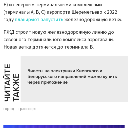
E) и северным терминальными комплексами
(терминалы А, В, С) аэропорта Шереметьево к 2022
году
планируют запустить
железнодорожную ветку.
РЖД строит новую железнодорожную линию до
северного терминального комплекса аэрогавани.
Новая ветка дотянется до терминала В.
Ч
И
Т
А
Т
Е
Т
А
К
Ж
Билеты на электрички Киевского и
Й
Е
Белорусского направлений можно купить
через приложение
город
транспорт