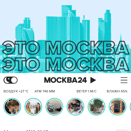
ВОЗДУХ +27 °C
АТМ 746 ММ
ВЕТЕР 1 М/С
ВЛАЖН 65%