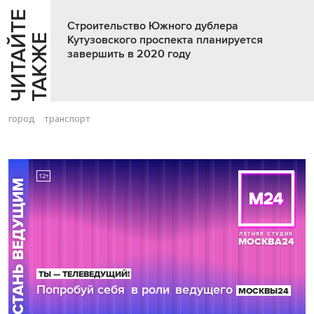
Ч
И
Т
А
Т
Е
Т
А
К
Ж
Строительство Южного дублера
Й
Е
Кутузовского проспекта планируется
завершить в 2020 году
город
транспорт