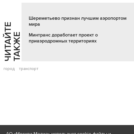
Шереметьево признан лучшим аэропортом
мира
Ч
И
Т
А
Т
Е
Т
А
К
Ж
Й
Е
Минтранс доработает проект о
приаэродромных территориях
город
транспорт