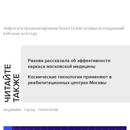
Нейросети проанализировали более 12 млн лучевых исследований
в Москве за 4 года
Ракова рассказала об эффективности
каркаса московской медицины
Ч
И
Т
А
Т
Е
Т
А
К
Ж
Й
Е
Космические технологии применяют в
реабилитационных центрах Москвы
медицина
город
технологии