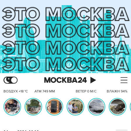
ВОЗДУХ +18 °C
АТМ 749 ММ
ВЕТЕР 0 М/С
ВЛАЖН 94%