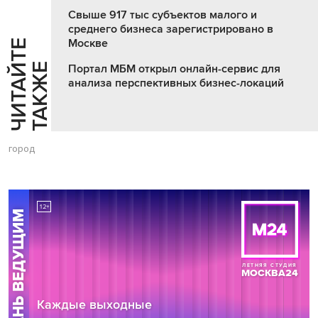
Свыше 917 тыс субъектов малого и
среднего бизнеса зарегистрировано в
Москве
Ч
И
Т
А
Т
Е
Т
А
К
Ж
Й
Е
Портал МБМ открыл онлайн-сервис для
анализа перспективных бизнес-локаций
город