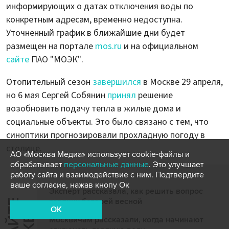
информирующих о датах отключения воды по
конкретным адресам, временно недоступна.
Уточненный график в ближайшие дни будет
размещен на портале
mos.ru
и на официальном
сайте
ПАО "МОЭК".
Отопительный сезон
завершился
в Москве 29 апреля,
но 6 мая Сергей Собянин
принял
решение
возобновить подачу тепла в жилые дома и
социальные объекты. Это было связано с тем, что
синоптики прогнозировали прохладную погоду в
столице.
АО «Москва Медиа» использует cookie-файлы и
обрабатывает
персональные данные
. Это улучшает
работу сайта и взаимодействие с ним. Подтвердите
ваше согласие, нажав кнопу Ок
Эксперт рассказала, как решить вопрос
горячих батарей весной
OK
Москвичам рассказали, когда начинают