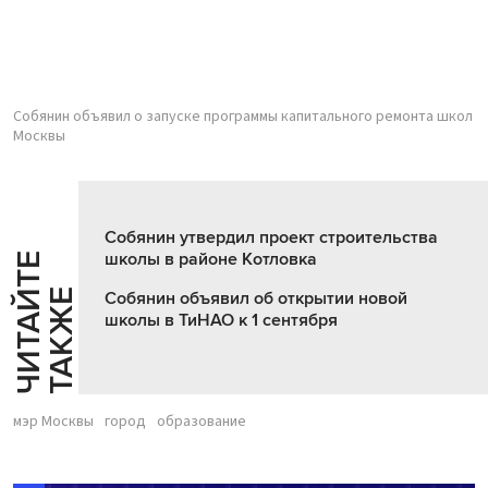
Собянин объявил о запуске программы капитального ремонта школ
Москвы
Собянин утвердил проект строительства
школы в районе Котловка
Ч
И
Т
А
Т
Е
Т
А
К
Ж
Й
Е
Собянин объявил об открытии новой
школы в ТиНАО к 1 сентября
мэр Москвы
город
образование