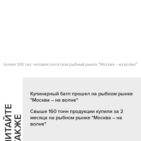
Более 500 тыс человек посетили рыбный рынок "Москва – на волне"
Кулинарный батл прошел на рыбном рынке
"Москва – на волне"
Ч
И
Т
А
Т
Е
Т
А
К
Ж
Свыше 160 тонн продукции купили за 2
Й
Е
месяца на рыбном рынке "Москва – на
волне"