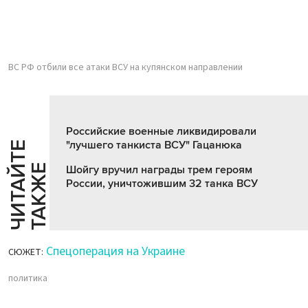
ВС РФ отбили все атаки ВСУ на купянском направлении
Российские военные ликвидировали
"лучшего танкиста ВСУ" Гацанюка
Ч
И
Т
А
Т
Е
Т
А
К
Ж
Й
Е
Шойгу вручил награды трем героям
России, уничтожившим 32 танка ВСУ
Спецоперация на Украине
СЮЖЕТ:
политика