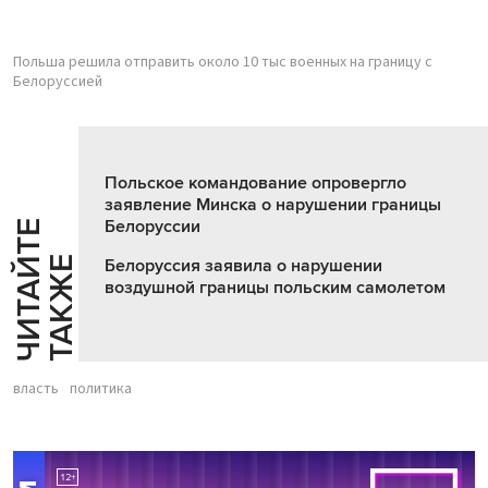
Польша решила отправить около 10 тыс военных на границу с
Белоруссией
Польское командование опровергло
заявление Минска о нарушении границы
Белоруссии
Ч
И
Т
А
Т
Е
Т
А
К
Ж
Й
Е
Белоруссия заявила о нарушении
воздушной границы польским самолетом
власть
политика