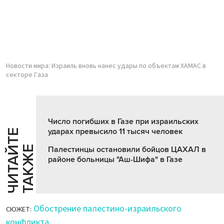
Новости мира: Израиль вновь нанес удары по объектам ХАМАС в
секторе Газа
Число погибших в Газе при израильских
ударах превысило 11 тысяч человек
Ч
И
Т
А
Т
Е
Т
А
К
Ж
Й
Е
Палестинцы остановили бойцов ЦАХАЛ в
районе больницы "Аш-Шифа" в Газе
Обострение палестино-израильского
СЮЖЕТ:
конфликта