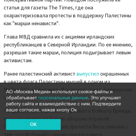
статья для газеты The Times, где она
охарактеризовала протесты в поддержку Палестины
как "марши ненависти".
Глава МВД сравнила их с акциями ирландских
республиканцев в Северной Ирландии. По ее мнению,
разрешая такие марши, полиция подыгрывает левым
активистам.
Ранее палестинский активист
выпустил
окрашенных
в цвета флага Палестины мышей в одном из
McDonald's в Британии. Все произошло в Бирмингеме
АО «Москва Медиа» использует cookie-файлы и
на западе страны.
обрабатывает
персональные данные
. Это улучшает
работу сайта и взаимодействие с ним. Подтвердите
ваше согласие, нажав кнопу Ок
По данным СМИ, активист призвал к бойкоту бренды,
поддерживающие Армию обороны Израиля.
OK
Предположительно, акция протеста была связана с
тем, что McDonald's решил предоставить