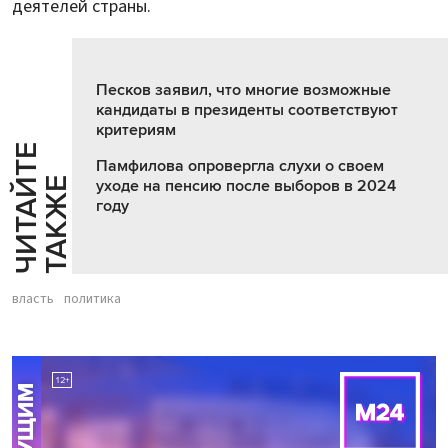
деятелей страны.
Песков заявил, что многие возможные
кандидаты в президенты соответствуют
критериям
Ч
И
Т
А
Т
Е
Т
А
К
Ж
Памфилова опровергла слухи о своем
Й
Е
уходе на пенсию после выборов в 2024
году
власть
политика