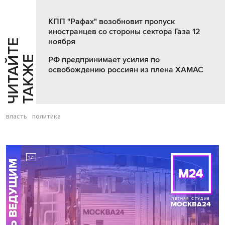
КПП "Рафах" возобновит пропуск
иностранцев со стороны сектора Газа 12
ноября
Ч
И
Т
А
Т
Е
Т
А
К
Ж
Й
Е
РФ предпринимает усилия по
освобождению россиян из плена ХАМАС
власть
политика