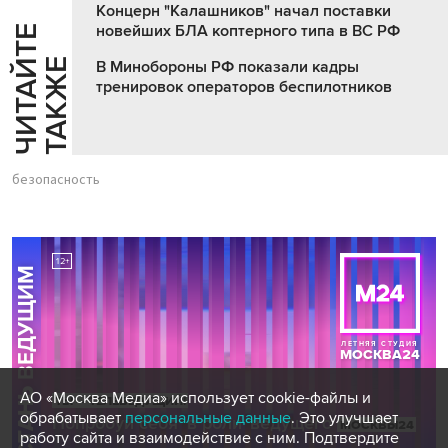
Концерн "Калашников" начал поставки
новейших БЛА коптерного типа в ВС РФ
Ч
И
Т
А
Т
Е
Т
А
К
Ж
Й
Е
В Минобороны РФ показали кадры
тренировок операторов беспилотников
безопасность
АО «Москва Медиа» использует cookie-файлы и
обрабатывает
персональные данные
. Это улучшает
работу сайта и взаимодействие с ним. Подтвердите