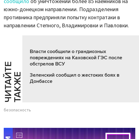
сообщило
об уничтожении более 85 наемников на
южно-донецком направлении. Подразделения
противника предприняли попытку контратаки в
направлении Степного, Владимировки и Павловки.
Власти сообщили о грандиозных
повреждениях на Каховской ГЭС после
обстрелов ВСУ
Ч
И
Т
А
Т
Е
Т
А
К
Ж
Й
Е
Зеленский сообщил о жестоких боях в
Донбассе
безопасность