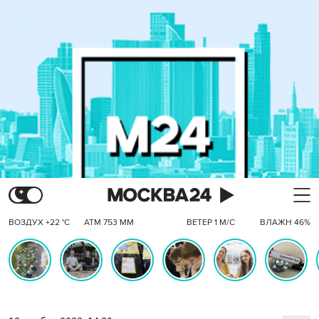
ВОЗДУХ +22 °C
АТМ 753 ММ
ВЕТЕР 1 М/С
ВЛАЖН 46%