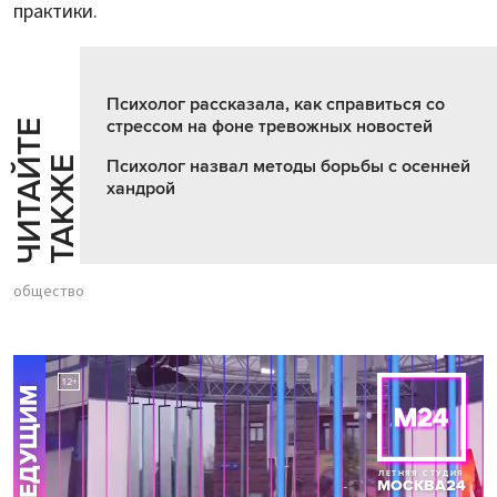
практики.
Психолог рассказала, как справиться со
стрессом на фоне тревожных новостей
Ч
И
Т
А
Т
Е
Т
А
К
Ж
Й
Е
Психолог назвал методы борьбы с осенней
хандрой
общество