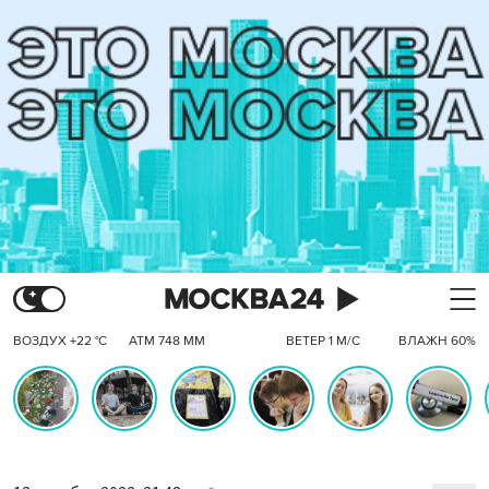
ВОЗДУХ +22 °C
АТМ 748 ММ
ВЕТЕР 1 М/С
ВЛАЖН 60%