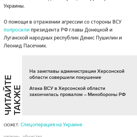
Украины.
О помощи в отражении агрессии со стороны ВСУ
попросили
президента РФ главы Донецкой и
Луганской народных республик Денис Пушилин и
Леонид Пасечник.
На замглавы администрации Херсонской
области совершили покушение
Ч
И
Т
А
Т
Е
Т
А
К
Ж
Й
Е
Атака ВСУ в Херсонской области
закончилась провалом – Минобороны РФ
Спецоперация на Украине
СЮЖЕТ:
регионы
общество