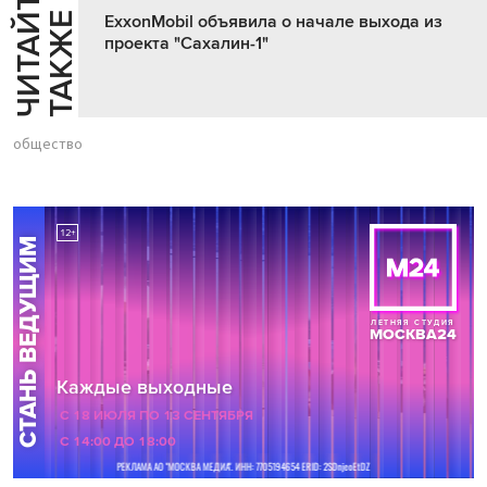
Ч
И
Т
А
Т
Е
Т
А
К
Ж
Й
Е
ExxonMobil объявила о начале выхода из
проекта "Сахалин-1"
общество