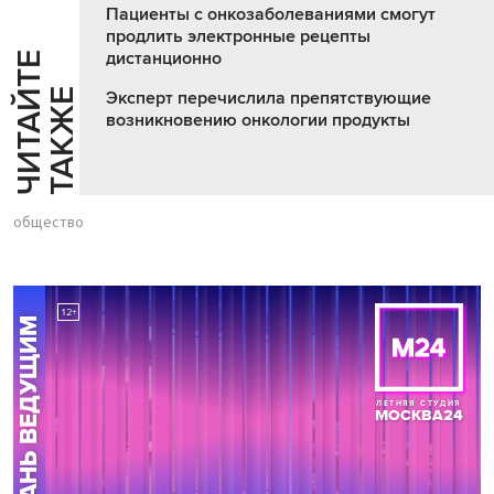
Пациенты с онкозаболеваниями смогут
продлить электронные рецепты
дистанционно
Ч
И
Т
А
Т
Е
Т
А
К
Ж
Й
Е
Эксперт перечислила препятствующие
возникновению онкологии продукты
общество