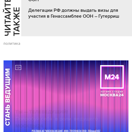
Ч
И
Т
А
Т
Е
Т
А
К
Ж
Й
Е
Делегации РФ должны выдать визы для
участия в Генассамблее ООН – Гутерриш
политика