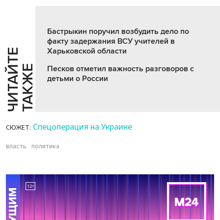
Бастрыкин поручил возбудить дело по
факту задержания ВСУ учителей в
Харьковской области
Ч
И
Т
А
Т
Е
Т
А
К
Ж
Й
Е
Песков отметил важность разговоров с
детьми о России
Спецоперация на Украине
СЮЖЕТ:
власть
политика