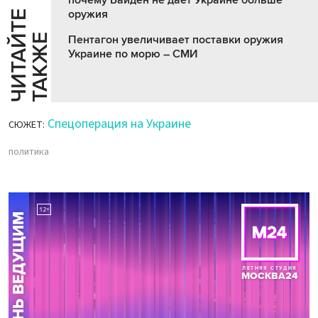
почему Байден не дает Украине больше
оружия
Ч
И
Т
А
Т
Е
Т
А
К
Ж
Й
Е
Пентагон увеличивает поставки оружия
Украине по морю – СМИ
Спецоперация на Украине
СЮЖЕТ:
политика