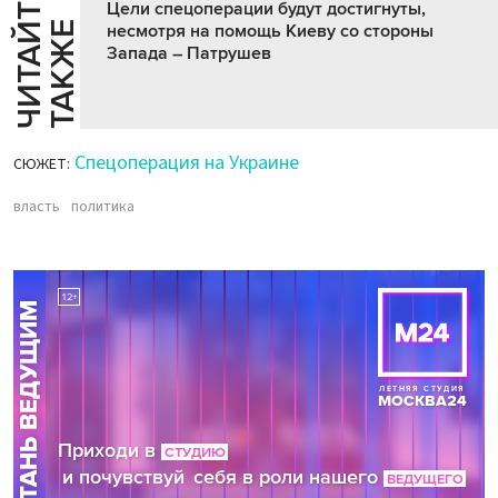
Ч
И
Т
А
Т
Е
Т
А
К
Ж
Цели спецоперации будут достигнуты,
Й
Е
несмотря на помощь Киеву со стороны
Запада – Патрушев
Спецоперация на Украине
СЮЖЕТ:
власть
политика