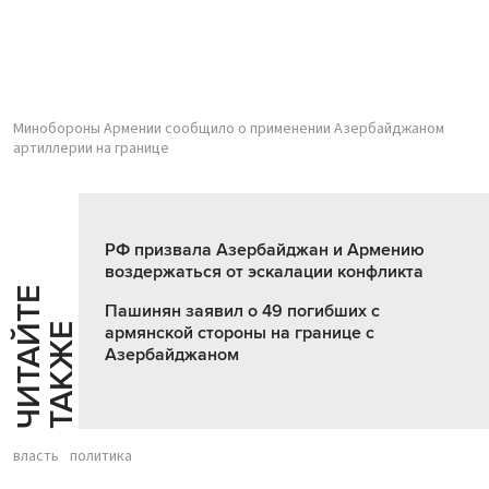
Минобороны Армении сообщило о применении Азербайджаном
артиллерии на границе
РФ призвала Азербайджан и Армению
воздержаться от эскалации конфликта
Ч
И
Т
А
Т
Е
Т
А
К
Ж
Пашинян заявил о 49 погибших с
Й
Е
армянской стороны на границе с
Азербайджаном
власть
политика