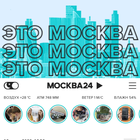
ВОЗДУХ +28 °C
АТМ 748 ММ
ВЕТЕР 1 М/С
ВЛАЖН 54%