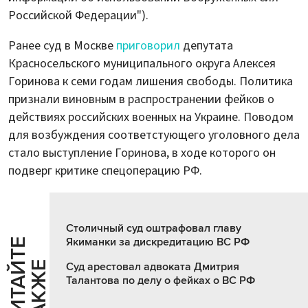
Российской Федерации").
Ранее суд в Москве
приговорил
депутата
Красносельского муниципального округа Алексея
Горинова к семи годам лишения свободы. Политика
признали виновным в распространении фейков о
действиях российских военных на Украине. Поводом
для возбуждения соответстующего уголовного дела
стало выступление Горинова, в ходе которого он
подверг критике спецоперацию РФ.
Столичный суд оштрафовал главу
Якиманки за дискредитацию ВС РФ
Ч
И
Т
А
Т
Е
Т
А
К
Ж
Й
Е
Суд арестовал адвоката Дмитрия
Талантова по делу о фейках о ВС РФ