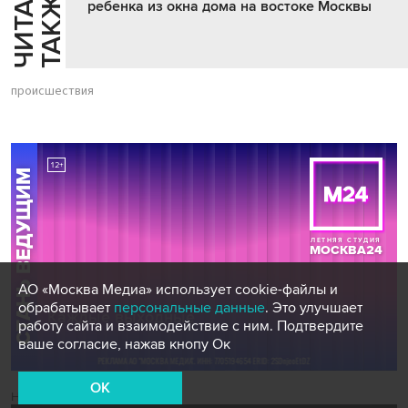
Ч
И
Т
А
Т
Е
Т
А
К
Ж
Й
Е
ребенка из окна дома на востоке Москвы
происшествия
АО «Москва Медиа» использует cookie-файлы и
обрабатывает
персональные данные
. Это улучшает
работу сайта и взаимодействие с ним. Подтвердите
ваше согласие, нажав кнопу Ок
OK
Новости СМИ2