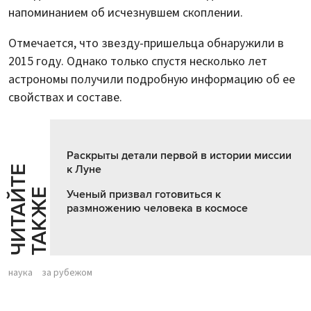
напоминанием об исчезнувшем скоплении.
Отмечается, что звезду-пришельца обнаружили в
2015 году. Однако только спустя несколько лет
астрономы получили подробную информацию об ее
свойствах и составе.
Раскрыты детали первой в истории миссии
к Луне
Ч
И
Т
А
Т
Е
Т
А
К
Ж
Й
Е
Ученый призвал готовиться к
размножению человека в космосе
наука
за рубежом