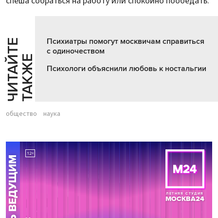
спеша собраться на работу или спокойно пообедать.
Психиатры помогут москвичам справиться
Ч
И
Т
А
Т
Е
Т
А
К
Ж
с одиночеством
Й
Е
Психологи объяснили любовь к ностальгии
общество
наука