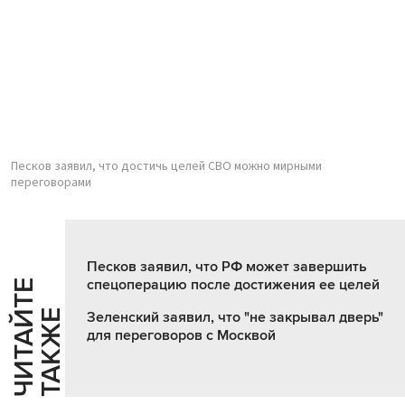
Песков заявил, что достичь целей СВО можно мирными
переговорами
Песков заявил, что РФ может завершить
спецоперацию после достижения ее целей
Ч
И
Т
А
Т
Е
Т
А
К
Ж
Й
Е
Зеленский заявил, что "не закрывал дверь"
для переговоров с Москвой