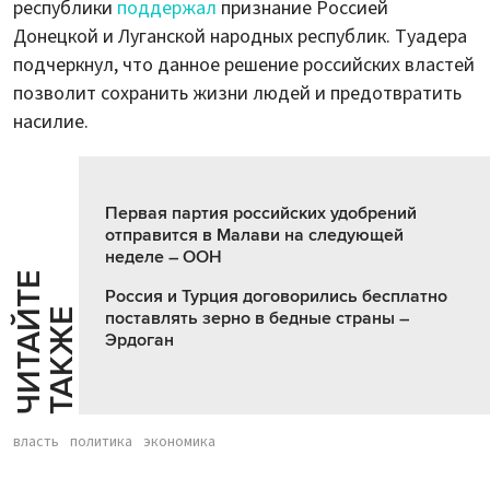
республики
поддержал
признание Россией
Донецкой и Луганской народных республик. Туадера
подчеркнул, что данное решение российских властей
позволит сохранить жизни людей и предотвратить
насилие.
Первая партия российских удобрений
отправится в Малави на следующей
неделе – ООН
Ч
И
Т
А
Т
Е
Т
А
К
Ж
Россия и Турция договорились бесплатно
Й
Е
поставлять зерно в бедные страны –
Эрдоган
власть
политика
экономика