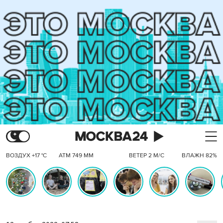
ВОЗДУХ +17 °C
АТМ 749 ММ
ВЕТЕР 2 М/С
ВЛАЖН 82%