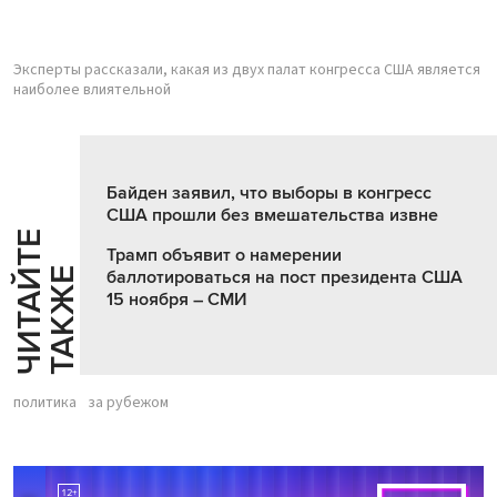
Эксперты рассказали, какая из двух палат конгресса США является
наиболее влиятельной
Байден заявил, что выборы в конгресс
США прошли без вмешательства извне
Ч
И
Т
А
Т
Е
Т
А
К
Ж
Трамп объявит о намерении
Й
Е
баллотироваться на пост президента США
15 ноября – СМИ
политика
за рубежом