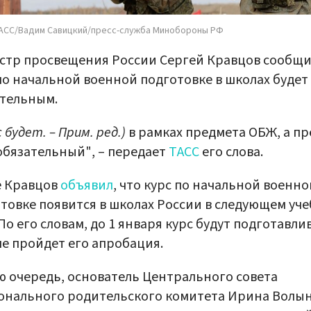
АСС/Вадим Савицкий/пресс-служба Минобороны РФ
тр просвещения России Сергей Кравцов сообщил
по начальной военной подготовке в школах будет
тельным.
с будет. – Прим. ред.)
в рамках предмета ОБЖ, а п
бязательный", – передает
ТАСС
его слова.
е Кравцов
объявил
, что курс по начальной военно
товке появится в школах России в следующем уч
 По его словам, до 1 января курс будут подготавли
ле пройдет его апробация.
ю очередь, основатель Центрального совета
онального родительского комитета Ирина Волы