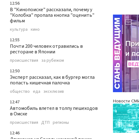
12:56
В "Кинопоиске" рассказали, почему у
"Колобка" пропала кнопка "оценить"
фильм
культура
кино
12:55
Почти 200 человек отравились в
ресторане в Японии
происшествия
за рубежом
12:50
Эксперт рассказал, как в бургер могла
попасть кишечная палочка
общество
еда
эксклюзив
Новости СМ
12:47
Автомобиль влетел в толпу пешеходов
в Омске
происшествия
ДТП
регионы
12:46