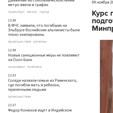
Движение на Сокольнической линии
09 ноября 20
метро ввели в график
Курс 
транспорт
метро
город
подго
12:38
В МЧС заявили, что погибшие на
Минп
Эльбрусе боснийские альпинисты были
плохо экипированы
происшествия
регионы
12:36
Новые санкционные меры не повлияют
на Ozon Банк
экономика
политика
12:33
Соседи назвали семью из Раменского,
где погибли мать и ребенок,
приличными людьми
происшествия
12:27
Федор Конюхов ищет в Индийском