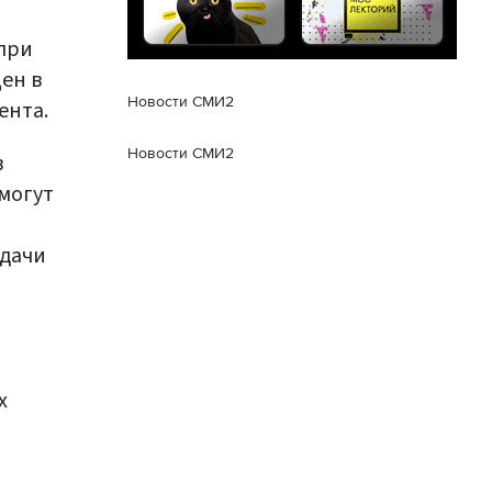
при
ен в
Новости СМИ2
ента.
Новости СМИ2
в
могут
сдачи
х