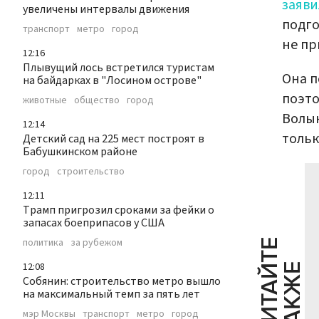
заяви
увеличены интервалы движения
подго
транспорт
метро
город
не пр
12:16
Плывущий лось встретился туристам
Она п
на байдарках в "Лосином острове"
поэто
животные
общество
город
Волын
12:14
тольк
Детский сад на 225 мест построят в
Бабушкинском районе
город
строительство
12:11
Трамп пригрозил сроками за фейки о
запасах боеприпасов у США
политика
за рубежом
Ч
И
Т
А
Т
Е
Т
А
К
Ж
12:08
Й
Е
Собянин: строительство метро вышло
на максимальный темп за пять лет
мэр Москвы
транспорт
метро
город