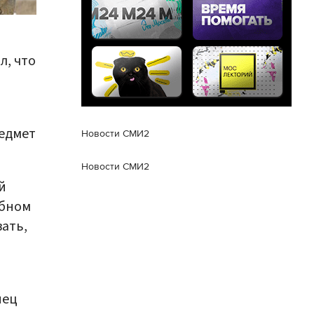
, что
редмет
Новости СМИ2
Новости СМИ2
й
ебном
вать,
нец