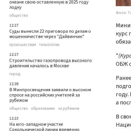
океане свою оставленную в 2025 году
лодку
Фото: Т
общество
Минис
12:27
Суды вынесли 22 приговора по делам о
курс 
мошенничестве через "Дайвинчик"
обяза
происшествия
технологии
"
(Кур
12:27
Строительство газопровода высокого
ОБЖ о
давления началось в Москве
город
Ране
12:26
подго
В Минпросвещения заявили о высоком
году.
спросе на российских учителей за
рубежом
а пос
общество
образование
за рубежом
В сво
12:23
Наци
На юго-западном участке
Сокольнической линии временно