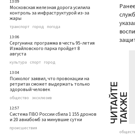
13:09
Ранее
Московская железная дорога усилила
контроль за инфраструктурой из-за
служб
жары
указа
транспорт
город
погода
восп
13:06
защи
Сергунина: программа в честь 95-летия
Измайловского парка пройдет 8
августа
культура
спорт
город
13:04
Психолог заявил, что провокации на
ретритах сможет выдержать только
Ч
И
Т
А
Т
Е
Т
А
К
Ж
здоровый человек
Й
Е
общество
эксклюзив
12:57
Система ПВО России сбила 1 155 дронов
и 20 авиабомб за минувшие сутки
происшествия
общест