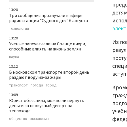
предо
13:20
детям
Три сообщения прозвучали в эфире
испол
радиостанции "Судного дня" 6 августа
элект
технологии
13:20
Из по
Ученые запечатлели на Солнце вихри,
способные влиять на жизнь землян
резул
посту
наука
специ
13:12
В московском транспорте второй день
вступ
раздают воду из-за жары
транспорт
погода
город
Кроме
гражд
13:09
Юрист объяснила, можно ли вернуть
подго
деньги за невкусный десерт на
учебн
теплоходе
феде
общество
эксклюзив