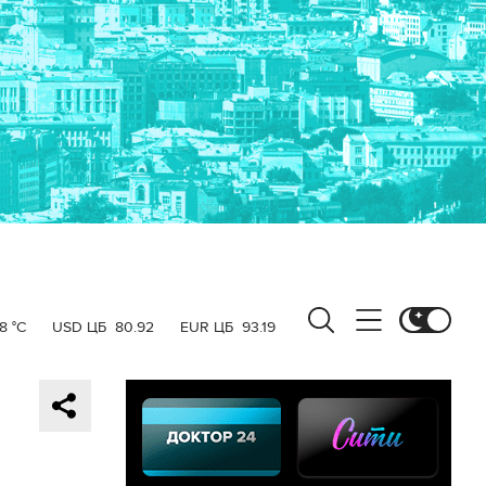
8 °C
USD ЦБ
80.92
EUR ЦБ
93.19
,