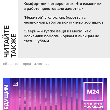
Комфорт для четвероногих. Что изменится
в работе приютов для животных
"Неживой" уголок: как бороться с
незаконной работой контактных зоопарков
Ч
И
Т
А
Т
Е
Т
А
К
Ж
"Звери – и тут же вещи из меха": как
Й
Е
москвички помогли норкам и лисицам не
стать шубами
общество
город
животные