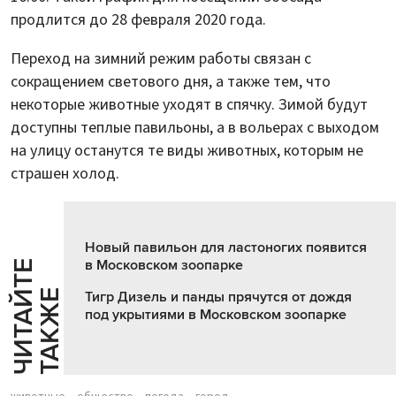
продлится до 28 февраля 2020 года.
Переход на зимний режим работы связан с
сокращением светового дня, а также тем, что
некоторые животные уходят в спячку. Зимой будут
доступны теплые павильоны, а в вольерах с выходом
на улицу останутся те виды животных, которым не
страшен холод.
Новый павильон для ластоногих появится
в Московском зоопарке
Ч
И
Т
А
Т
Е
Т
А
К
Ж
Й
Е
Тигр Дизель и панды прячутся от дождя
под укрытиями в Московском зоопарке