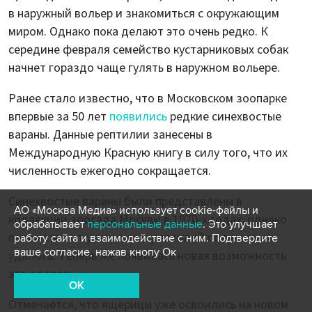
в наружный вольер и знакомиться с окружающим
миром. Однако пока делают это очень редко. К
середине февраля семейство кустарниковых собак
начнет гораздо чаще гулять в наружном вольере.
Ранее стало известно, что в Московском зоопарке
впервые за 50 лет
появились
редкие синехвостые
вараны. Данные рептилии занесены в
Международную Красную книгу в силу того, что их
численность ежегодно сокращается.
Синехвостые вараны были представлены в
АО «Москва Медиа» использует cookie-файлы и
коллекции зоосада Москвы в 1970-х годах, однако
обрабатывает
персональные данные
. Это улучшает
потомство от уникальных рептилий получить не
работу сайта и взаимодействие с ним. Подтвердите
ваше согласие, нажав кнопу Ок
удалось. Теперь же появилась новая возможность
это сделать.
OK
Отмечается, что ящерицы уже освоились на новом