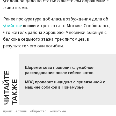
уголовное дело по статье о жестоком обращении с
животными.
Ранее прокуратура добилась возбуждения дела об
убийстве
кошки и трех котят в Москве. Сообщалось,
что житель района Хорошёво-Мнёвники выкинул с
балкона седьмого этажа трех питомцев, в
результате чего они погибли.
Шереметьево проводит служебное
расследование после гибели котов
Ч
И
Т
А
Т
Е
Т
А
К
Ж
Й
Е
МВД проверит инцидент с привязанной к
машине собакой в Приамурье
происшествия
общество
животные