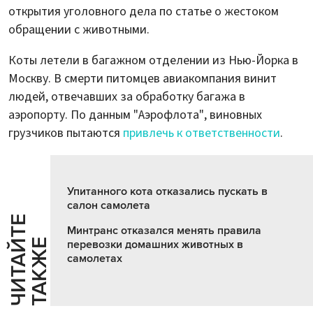
открытия уголовного дела по статье о жестоком
обращении с животными.
Коты летели в багажном отделении из Нью-Йорка в
Москву. В смерти питомцев авиакомпания винит
людей, отвечавших за обработку багажа в
аэропорту. По данным "Аэрофлота", виновных
грузчиков пытаются
привлечь к ответственности
.
Упитанного кота отказались пускать в
салон самолета
Ч
И
Т
А
Т
Е
Т
А
К
Ж
Минтранс отказался менять правила
Й
Е
перевозки домашних животных в
самолетах