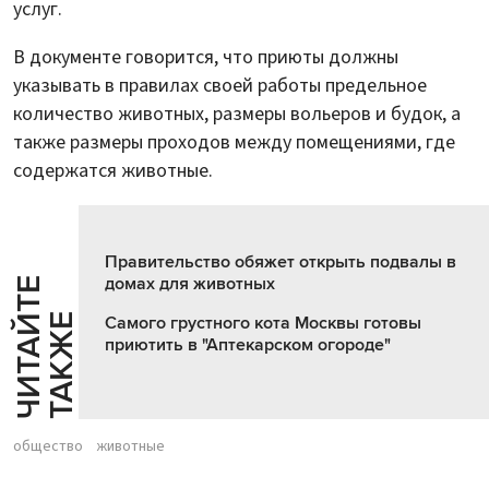
услуг.
В документе говорится, что приюты должны
указывать в правилах своей работы предельное
количество животных, размеры вольеров и будок, а
также размеры проходов между помещениями, где
содержатся животные.
Правительство обяжет открыть подвалы в
домах для животных
Ч
И
Т
А
Т
Е
Т
А
К
Ж
Й
Е
Самого грустного кота Москвы готовы
приютить в "Аптекарском огороде"
общество
животные