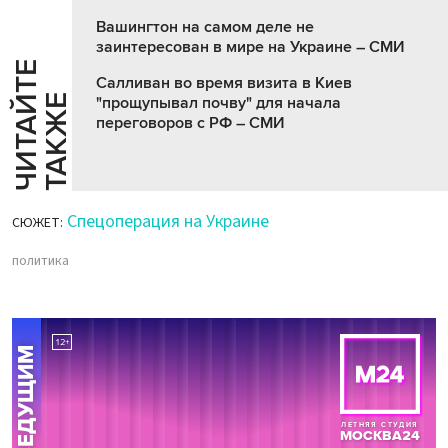
Вашингтон на самом деле не
заинтересован в мире на Украине – СМИ
Ч
И
Т
А
Т
Е
Т
А
К
Ж
Салливан во время визита в Киев
Й
Е
"прощупывал почву" для начала
переговоров с РФ – СМИ
Спецоперация на Украине
СЮЖЕТ:
политика