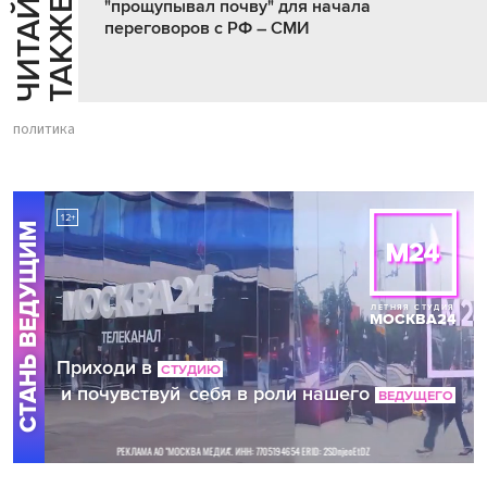
Ч
И
Т
А
Т
Е
Т
А
К
Ж
Й
Е
"прощупывал почву" для начала
переговоров с РФ – СМИ
политика