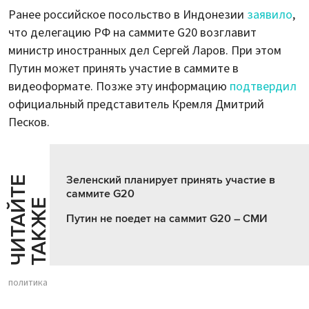
Ранее российское посольство в Индонезии
заявило
,
что делегацию РФ на саммите G20 возглавит
министр иностранных дел Сергей Ларов. При этом
Путин может принять участие в саммите в
видеоформате. Позже эту информацию
подтвердил
официальный представитель Кремля Дмитрий
Песков.
Зеленский планирует принять участие в
Ч
И
Т
А
Т
Е
Т
А
К
Ж
саммите G20
Й
Е
Путин не поедет на саммит G20 – СМИ
политика