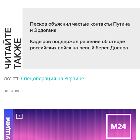
Песков объяснил частые контакты Путина
и Эрдогана
Ч
И
Т
А
Т
Е
Т
А
К
Ж
Й
Е
Кадыров поддержал решение об отводе
российских войск на левый берег Днепра
Спецоперация на Украине
СЮЖЕТ:
политика