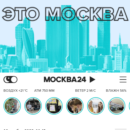
ВОЗДУХ +21 °C
АТМ 750 ММ
ВЕТЕР 2 М/С
ВЛАЖН 56%