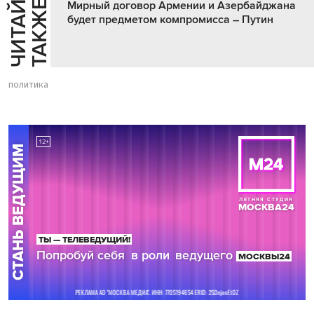
Ч
И
Т
А
Т
Е
Т
А
К
Ж
Й
Е
Мирный договор Армении и Азербайджана
будет предметом компромисса – Путин
политика