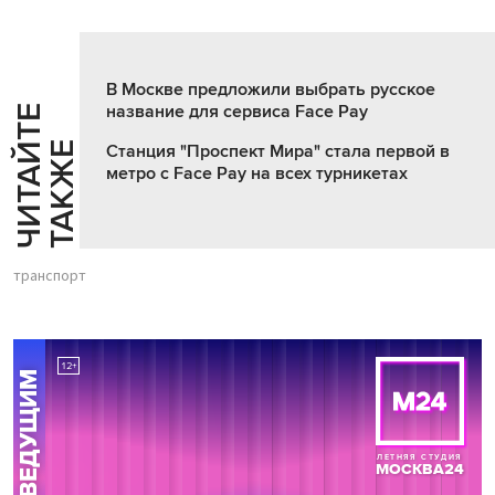
В Москве предложили выбрать русское
название для сервиса Face Pay
Ч
И
Т
А
Т
Е
Т
А
К
Ж
Й
Е
Станция "Проспект Мира" стала первой в
метро с Face Pay на всех турникетах
транспорт