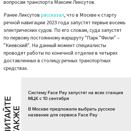
вопросам транспорта Максим Ликсутов.
Ранее Ликсутов
рассказал
, что в Москве к старту
речной навигации 2023 года запустят первые восемь
электрических судов. По его словам, суда запустят
по первому постоянному маршруту "Парк "Фили" –
"Киевский". На данный момент специалисты
проводят работы по конечной отделке в четырех
доставленных в столицу речных транспортных
средствах.
Систему Face Pay запустят на всех станция
МЦК с 10 сентября
Ч
И
Т
А
Т
Е
Т
А
К
Ж
Й
Е
В Москве предложили выбрать русское
название для сервиса Face Pay