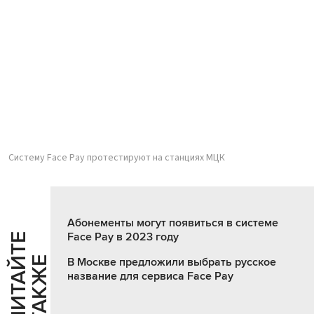
Систему Face Pay протестируют на станциях МЦК
Абонементы могут появиться в системе
Face Pay в 2023 году
Ч
И
Т
А
Т
Е
Т
А
К
Ж
Й
Е
В Москве предложили выбрать русское
название для сервиса Face Pay