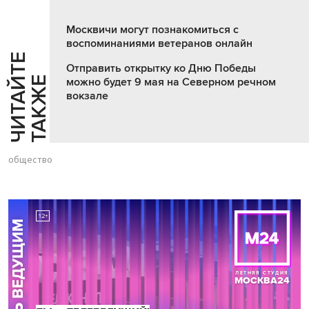
Москвичи могут познакомиться с
воспоминаниями ветеранов онлайн
Ч
И
Т
А
Т
Е
Т
А
К
Ж
Отправить открытку ко Дню Победы
Й
Е
можно будет 9 мая на Северном речном
вокзале
общество