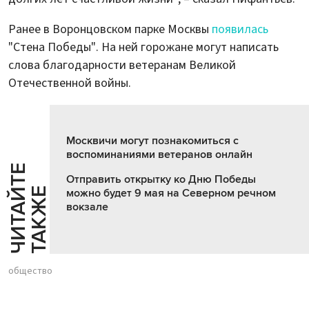
Ранее в Воронцовском парке Москвы
появилась
"Стена Победы". На ней горожане могут написать
слова благодарности ветеранам Великой
Отечественной войны.
Москвичи могут познакомиться с
воспоминаниями ветеранов онлайн
Ч
И
Т
А
Т
Е
Т
А
К
Ж
Отправить открытку ко Дню Победы
Й
Е
можно будет 9 мая на Северном речном
вокзале
общество