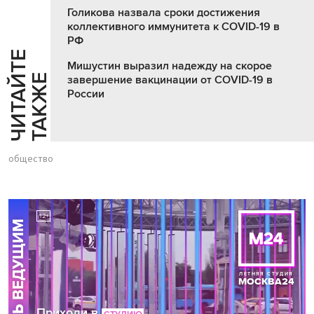
Голикова назвала сроки достижения
коллективного иммунитета к COVID-19 в
РФ
Ч
И
Т
А
Т
Е
Т
А
К
Ж
Мишустин выразил надежду на скорое
Й
Е
завершение вакцинации от COVID-19 в
России
общество