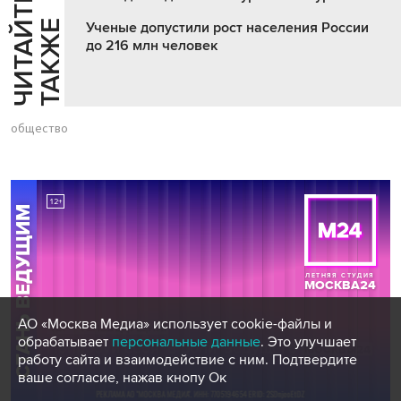
Ч
И
Т
А
Т
Е
Т
А
К
Ж
Й
Е
Ученые допустили рост населения России
до 216 млн человек
общество
АО «Москва Медиа» использует cookie-файлы и
обрабатывает
персональные данные
. Это улучшает
работу сайта и взаимодействие с ним. Подтвердите
ваше согласие, нажав кнопу Ок