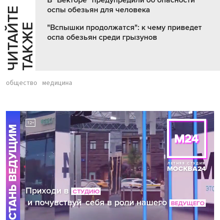
оспы обезьян для человека
Ч
И
Т
А
Т
Е
Т
А
К
Ж
Й
Е
"Вспышки продолжатся": к чему приведет
оспа обезьян среди грызунов
общество
медицина