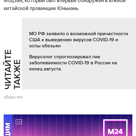
Моцзян, который был впервые обнаружен в южной
китайской провинции Юньнань.
МО РФ заявило о возможной причастности
США к выведению вирусов COVID-19 и
оспы обезьян
Ч
И
Т
А
Т
Е
Т
А
К
Ж
Вирусолог спрогнозировал пик
Й
Е
заболеваемости СOVID-19 в России на
конец августа
общество