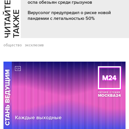
оспа обезьян среди грызунов
Ч
И
Т
А
Т
Е
Т
А
К
Ж
Й
Е
Вирусолог предупредил о риске новой
пандемии с летальностью 50%
общество
эксклюзив