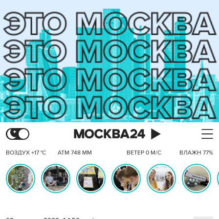
ВОЗДУХ +17 °C
АТМ 748 ММ
ВЕТЕР 0 М/С
ВЛАЖН 77%