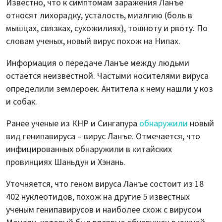
Известно, что к симптомам заражения Ланъе
относят лихорадку, усталость, миалгию (боль в
мышцах, связках, сухожилиях), тошноту и рвоту. По
словам ученых, новый вирус похож на Нипах.
Информация о передаче Ланъе между людьми
остается неизвестной. Частыми носителями вируса
определили землероек. Антитела к нему нашли у коз
и собак.
Ранее ученые из КНР и Сингапура
обнаружили
новый
вид генипавируса – вирус Ланъе. Отмечается, что
инфицированных обнаружили в китайских
провинциях Шаньдун и Хэнань.
Уточняется, что геном вируса Ланъе состоит из 18
402 нуклеотидов, похож на другие 5 известных
ученым генипавирусов и наиболее схож с вирусом