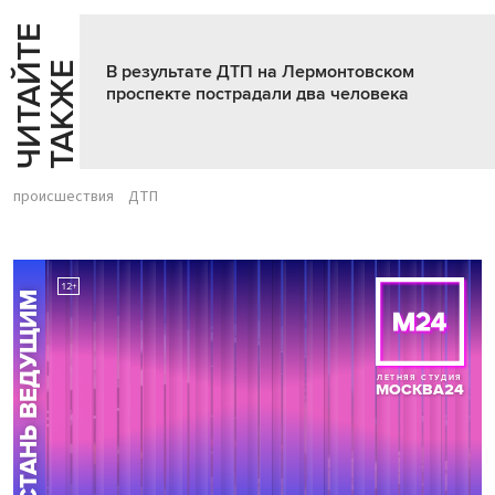
Ч
И
Т
А
Т
Е
Т
А
К
Ж
Й
Е
В результате ДТП на Лермонтовском
проспекте пострадали два человека
происшествия
ДТП