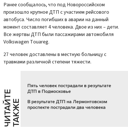
Ранее сообщалось, что под Новороссийском
произошло крупное ДТП с участием рейсового
автобуса. Число погибших в аварии на данный
момент составляет 4 человека. Двое из них – дети.
Все жертвы ДТП были пассажирами автомобиля
Volkswagen Touareg.
27 человек доставлены в местную больницу с
травмами различной степени тяжести.
Пять человек пострадали в результате
ДТП в Подмосковье
Ч
И
Т
А
Т
Е
Т
А
К
Ж
Й
Е
В результате ДТП на Лермонтовском
проспекте пострадали два человека