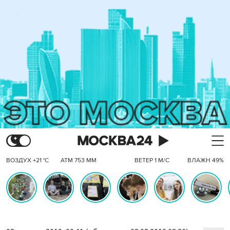
ВОЗДУХ +21 °C
АТМ 753 ММ
ВЕТЕР 1 М/С
ВЛАЖН 49%