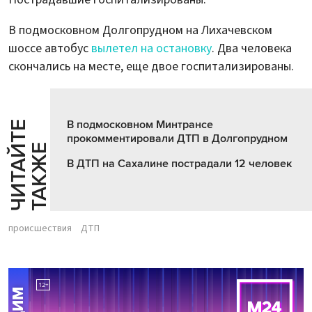
В подмосковном Долгопрудном на Лихачевском
шоссе автобус
вылетел на остановку
. Два человека
скончались на месте, еще двое госпитализированы.
В подмосковном Минтрансе
Ч
И
Т
А
Т
Е
Т
А
К
Ж
прокомментировали ДТП в Долгопрудном
Й
Е
В ДТП на Сахалине пострадали 12 человек
происшествия
ДТП