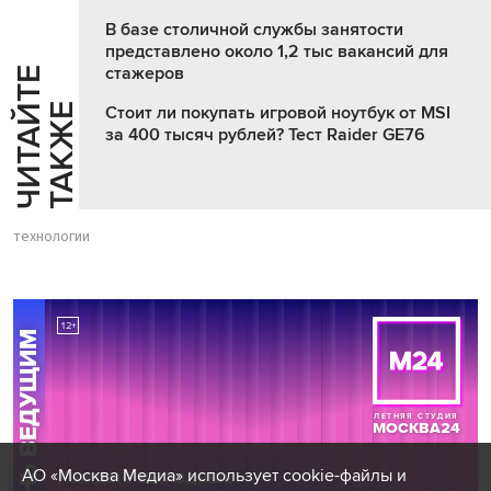
В базе столичной службы занятости
представлено около 1,2 тыс вакансий для
стажеров
Ч
И
Т
А
Т
Е
Т
А
К
Ж
Й
Е
Стоит ли покупать игровой ноутбук от MSI
за 400 тысяч рублей? Тест Raider GE76
технологии
АО «Москва Медиа» использует cookie-файлы и