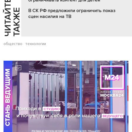
Ч
И
Т
А
Т
Е
Т
А
К
Ж
Й
Е
В СК РФ предложили ограничить показ
сцен насилия на ТВ
общество
технологии