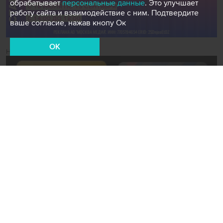
обрабатывает
персональные данные
. Это улучшает
работу сайта и взаимодействие с ним. Подтвердите
ваше согласие, нажав кнопу Ок
OK
Новости СМИ2