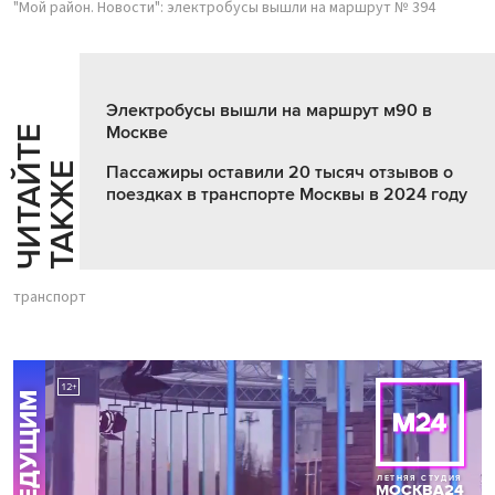
"Мой район. Новости": электробусы вышли на маршрут № 394
Электробусы вышли на маршрут м90 в
Москве
Ч
И
Т
А
Т
Е
Т
А
К
Ж
Й
Е
Пассажиры оставили 20 тысяч отзывов о
поездках в транспорте Москвы в 2024 году
транспорт