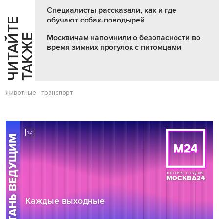
Специалисты рассказали, как и где
обучают собак-поводырей
Ч
И
Т
А
Т
Е
Т
А
К
Ж
Й
Е
Москвичам напомнили о безопасности во
время зимних прогулок с питомцами
животные
транспорт