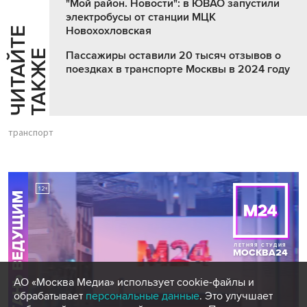
"Мой район. Новости": в ЮВАО запустили
электробусы от станции МЦК
Новохохловская
Ч
И
Т
А
Т
Е
Т
А
К
Ж
Й
Е
Пассажиры оставили 20 тысяч отзывов о
поездках в транспорте Москвы в 2024 году
транспорт
АО «Москва Медиа» использует cookie-файлы и
обрабатывает
персональные данные
. Это улучшает