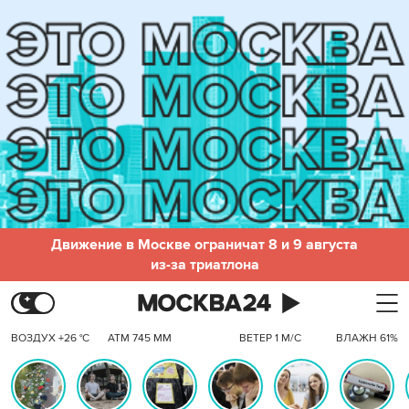
Движение в Москве ограничат 8 и 9 августа
из-за триатлона
ВОЗДУХ +26 °C
АТМ 745 ММ
ВЕТЕР 1 М/С
ВЛАЖН 61%