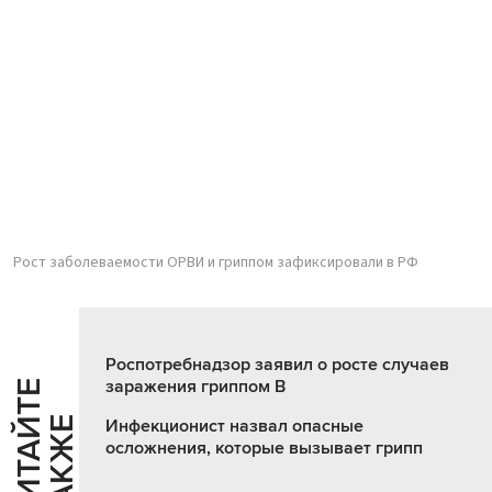
Рост заболеваемости ОРВИ и гриппом зафиксировали в РФ
Роспотребнадзор заявил о росте случаев
заражения гриппом B
Ч
И
Т
А
Т
Е
Т
А
К
Ж
Й
Е
Инфекционист назвал опасные
осложнения, которые вызывает грипп