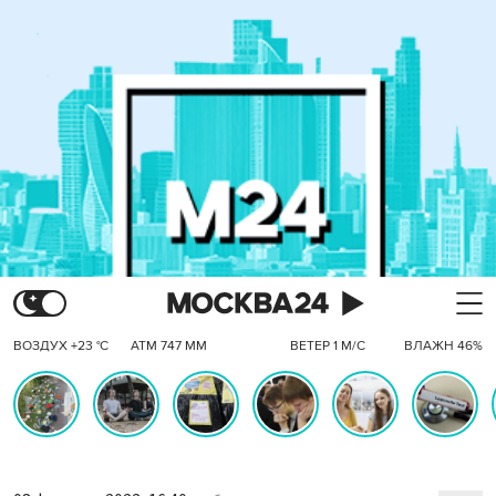
ВОЗДУХ +23 °C
АТМ 747 ММ
ВЕТЕР 1 М/С
ВЛАЖН 46%