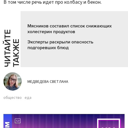
В том числе речь идет про колбасу и бекон.
Мясников составил список снижающих
холестерин продуктов
Ч
И
Т
А
Т
Е
Т
А
К
Ж
Й
Е
Эксперты раскрыли опасность
подгоревших блюд
МЕДВЕДЕВА СВЕТЛАНА
общество
еда