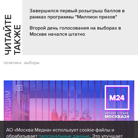
Завершился первый розыгрыш баллов в
рамках программы "Миллион призов"
Ч
И
Т
А
Т
Е
Т
А
К
Ж
Й
Е
Второй день голосования на выборах в
Москве начался штатно
политика
выборы
АО «Москва Медиа» использует cookie-файлы и
обрабатывает
персональные данные
. Это улучшает