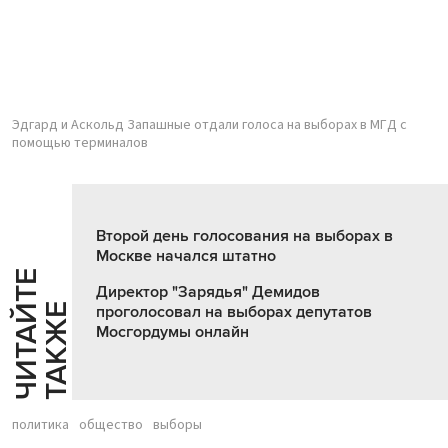
Эдгард и Аскольд Запашные отдали голоса на выборах в МГД с
помощью терминалов
Второй день голосования на выборах в
Москве начался штатно
Ч
И
Т
А
Т
Е
Т
А
К
Ж
Директор "Зарядья" Демидов
Й
Е
проголосовал на выборах депутатов
Мосгордумы онлайн
политика
общество
выборы