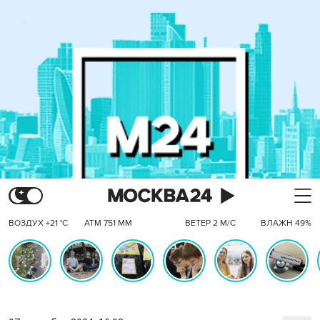
ВОЗДУХ +21 °C
АТМ 751 ММ
ВЕТЕР 2 М/С
ВЛАЖН 49%