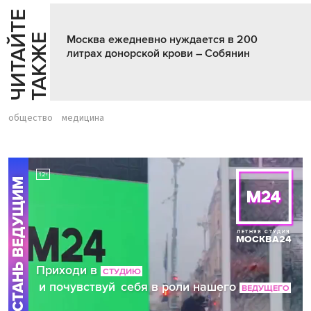
Ч
И
Т
А
Т
Е
Т
А
К
Ж
Й
Е
Москва ежедневно нуждается в 200
литрах донорской крови – Собянин
общество
медицина