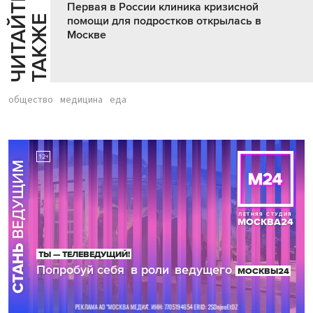
Ч
И
Т
А
Т
Е
Т
А
К
Ж
Первая в России клиника кризисной
Й
Е
помощи для подростков открылась в
Москве
общество
медицина
еда