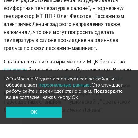
Ленинградского направления поддерживается
комфортная температура в салоне", – подчеркнул
гендиректор МТ ППК Олег Федотов. Пассажирам
электричек Ленинградского направления также
напомнили, что они могут попросить сделать
температуру в салоне прохладнее на один–два
градуса по связи пассажир–машинист.
С начала лета пассажиры метро и МЦК бесплатно
получили
более шести тысяч бутылок воды. В связи
с приходом в столицу
аномально жаркой погоды
АО «Москва Медиа» использует cookie-файлы и
обрабатывает
персональные данные
. Это улучшает
воду раздавали на 20 станциях метро и 13 станциях
работу сайта и взаимодействие с ним. Подтвердите
МЦК. Активнее всего воду разбирали на
ваше согласие, нажав кнопу Ок
пересадочных станциях: "Пушкинской", "Сретенском
бульваре" и "Библиотеке имени Ленина".
OK
Пятница в столице может побить рекорд