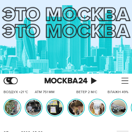
ВОЗДУХ +21 °C
АТМ 751 ММ
ВЕТЕР 2 М/С
ВЛАЖН 49%