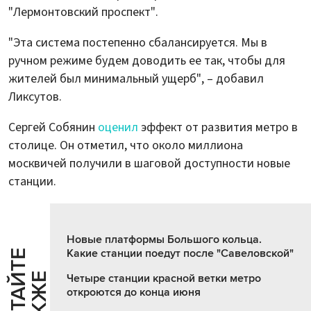
"Лермонтовский проспект".
"Эта система постепенно сбалансируется. Мы в
ручном режиме будем доводить ее так, чтобы для
жителей был минимальный ущерб", – добавил
Ликсутов.
Сергей Собянин
оценил
эффект от развития метро в
столице. Он отметил, что около миллиона
москвичей получили в шаговой доступности новые
станции.
Новые платформы Большого кольца.
Какие станции поедут после "Савеловской"
Ч
И
Т
А
Т
Е
Т
А
К
Ж
Й
Е
Четыре станции красной ветки метро
откроются до конца июня