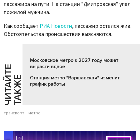
пассажира на пути. На станции "Дмитровская" упал
пожилой мужчина.
Как сообщает
РИА Новости
, пассажир остался жив.
Обстоятельства происшествия выясняются.
Московское метро к 2027 году может
вырасти вдвое
Ч
И
Т
А
Т
Е
Т
А
К
Ж
Й
Е
Станция метро "Варшавская" изменит
график работы
транспорт
метро