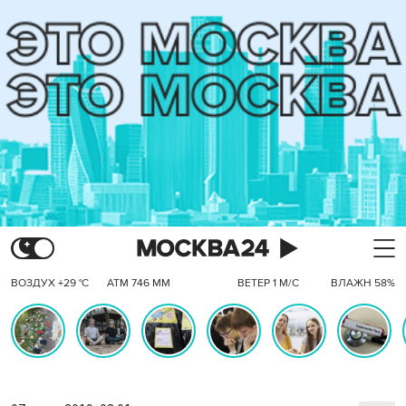
ВОЗДУХ +29 °C
АТМ 746 ММ
ВЕТЕР 1 М/С
ВЛАЖН 58%