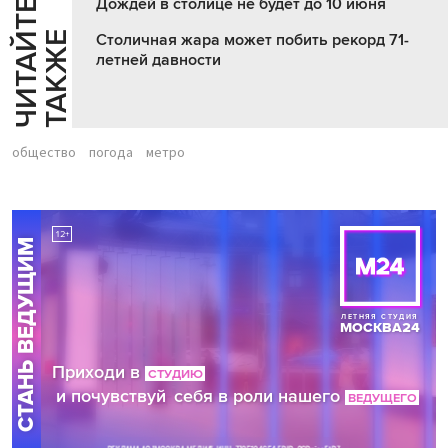
Дождей в столице не будет до 10 июня
Ч
И
Т
А
Т
Е
Т
А
К
Ж
Й
Е
Столичная жара может побить рекорд 71-
летней давности
общество
погода
метро