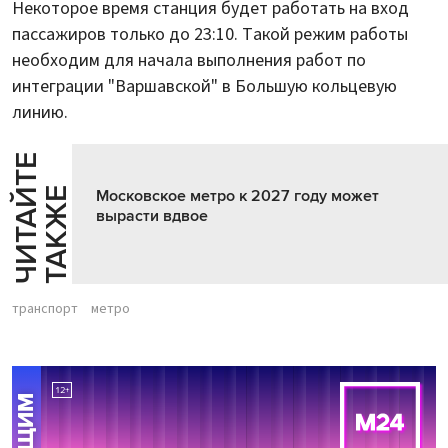
Некоторое время станция будет работать на вход
пассажиров только до 23:10. Такой режим работы
необходим для начала выполнения работ по
интеграции "Варшавской" в Большую кольцевую
линию.
Ч
И
Т
А
Т
Е
Т
А
К
Ж
Й
Е
Московское метро к 2027 году может
вырасти вдвое
транспорт
метро