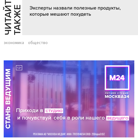
Ч
И
Т
А
Т
Е
Т
А
К
Ж
Й
Е
Эксперты назвали полезные продукты,
которые мешают похудеть
экономика
общество