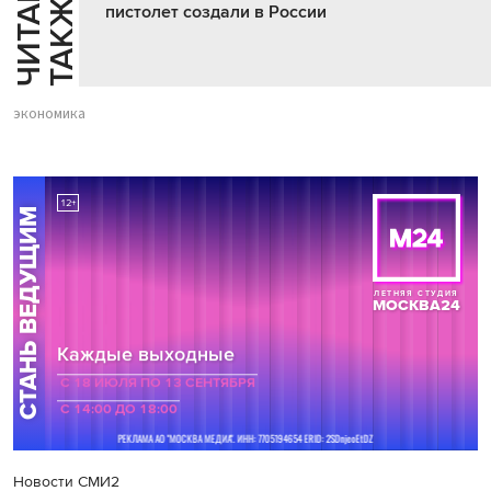
Ч
И
Т
А
Т
Е
Т
А
К
Ж
Й
Е
пистолет создали в России
экономика
Новости СМИ2