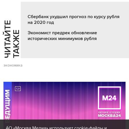
Сбербанк ухудшил прогноз по курсу рубля
на 2020 год
Ч
И
Т
А
Т
Е
Т
А
К
Ж
Й
Е
Экономист предрек обновление
исторических минимумов рубля
экономика
АО «Москва Медиа» использует cookie-файлы и