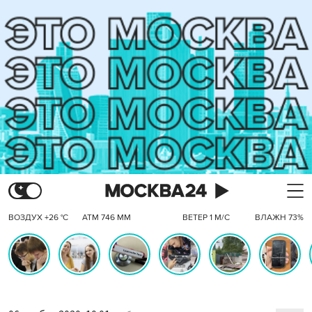
ВОЗДУХ +26 °C
АТМ 746 ММ
ВЕТЕР 1 М/С
ВЛАЖН 73%