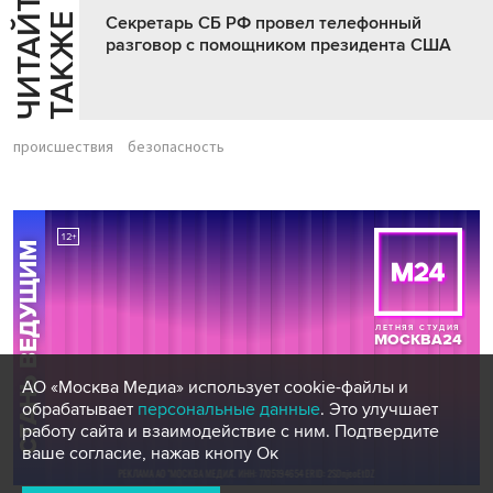
Ч
И
Т
А
Т
Е
Т
А
К
Ж
Й
Е
Секретарь СБ РФ провел телефонный
разговор с помощником президента США
происшествия
безопасность
АО «Москва Медиа» использует cookie-файлы и
обрабатывает
персональные данные
. Это улучшает
работу сайта и взаимодействие с ним. Подтвердите
ваше согласие, нажав кнопу Ок