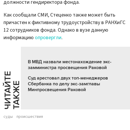
должности гендиректора фонда.
Как сообщали СМИ, Стеценко также может быть
причастен к фиктивному трудоустройству в РАНХиГС
12 сотрудников фонда. Однако в вузе данную
информацию
опровергли
.
В МВД назвали местонахождение экс-
замминистра просвещения Раковой
Ч
И
Т
А
Т
Е
Т
А
К
Ж
Суд арестовал двух топ-менеджеров
Й
Е
Сбербанка по делу экс-замглавы
Минпросвещения Раковой
суды
происшествия