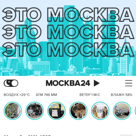
ВОЗДУХ +29 °C
АТМ 746 ММ
ВЕТЕР 1 М/С
ВЛАЖН 58%