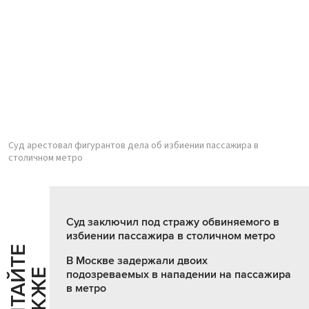
Суд арестовал фигурантов дела об избиении пассажира в
столичном метро
Суд заключил под стражу обвиняемого в
избиении пассажира в столичном метро
Ч
И
Т
А
Т
Е
Т
А
К
Ж
В Москве задержали двоих
Й
Е
подозреваемых в нападении на пассажира
в метро