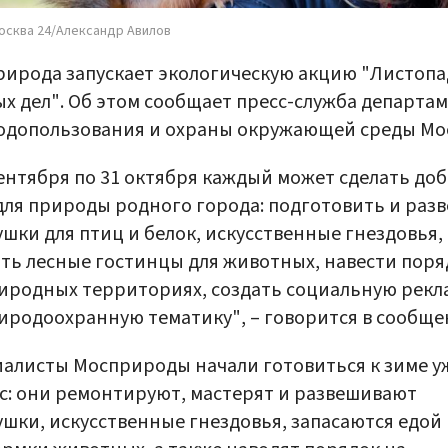
осква 24/Александр Авилов
ирода запускает экологическую акцию "Листопа
х дел". Об этом сообщает пресс-служба департа
одопользования и охраны окружающей среды Мо
сентября по 31 октября каждый может сделать до
для природы родного города: подготовить и раз
шки для птиц и белок, искусственные гнездовья,
ть лесные гостинцы для животных, навести поря
иродных территориях, создать социальную рекл
иродоохранную тематику", – говорится в сообще
алисты Мосприроды начали готовиться к зиме у
с: они ремонтируют, мастерят и развешивают
шки, искусственные гнездовья, запасаются едой