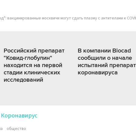
од": вакцинированные москвичи могут сдать плазму с антителами к COVI
Российский препарат
В компании Biocad
"Ковид-глобулин"
сообщили о начале
находится на первой
испытаний препарат
стадии клинических
коронавируса
исследований
Коронавирус
на
общество