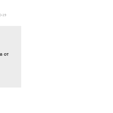
D-19
а от