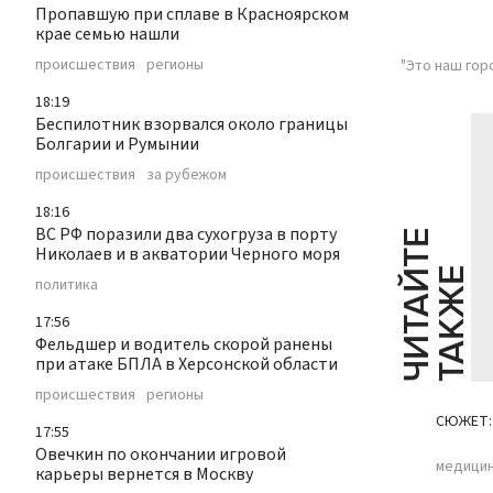
Пропавшую при сплаве в Красноярском
крае семью нашли
происшествия
регионы
"Это наш гор
18:19
Беспилотник взорвался около границы
Болгарии и Румынии
происшествия
за рубежом
18:16
ВС РФ поразили два сухогруза в порту
Ч
И
Т
А
Т
Е
Т
А
К
Ж
Николаев и в акватории Черного моря
Й
Е
политика
17:56
Фельдшер и водитель скорой ранены
при атаке БПЛА в Херсонской области
происшествия
регионы
СЮЖЕТ:
17:55
Овечкин по окончании игровой
медици
карьеры вернется в Москву