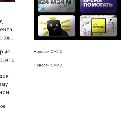
д
мента
сквы.
брые
Новости СМИ2
весить
Новости СМИ2
док
аму
нии.
же