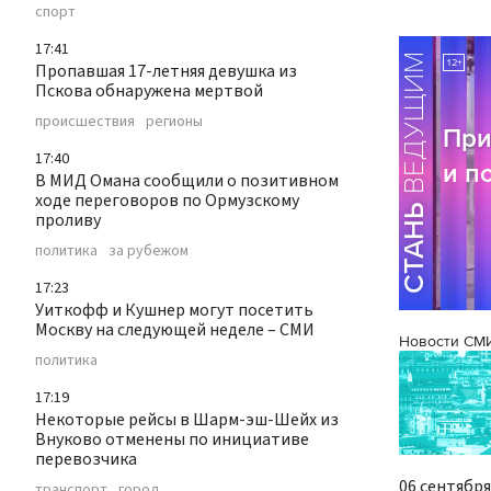
спорт
17:41
Пропавшая 17-летняя девушка из
Пскова обнаружена мертвой
происшествия
регионы
17:40
В МИД Омана сообщили о позитивном
ходе переговоров по Ормузскому
проливу
политика
за рубежом
17:23
Уиткофф и Кушнер могут посетить
Москву на следующей неделе – СМИ
Новости СМ
политика
17:19
Некоторые рейсы в Шарм-эш-Шейх из
Внуково отменены по инициативе
перевозчика
06 сентября 
транспорт
город