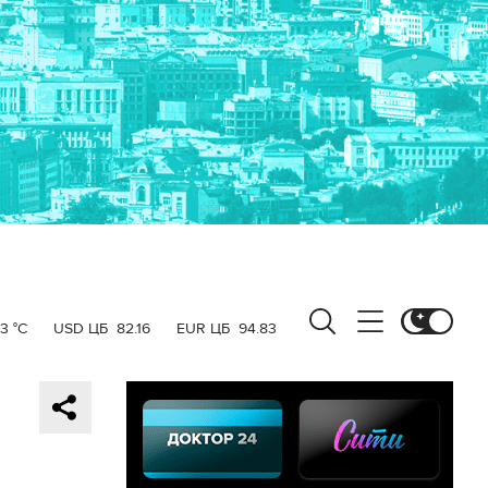
3 °C
USD ЦБ
82.16
EUR ЦБ
94.83