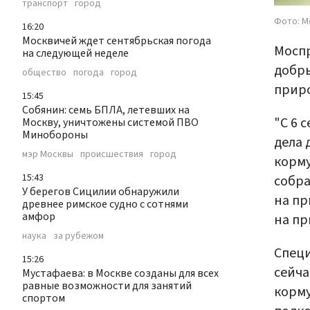
транспорт
город
Фото: М
16:20
Москвичей ждет сентябрьская погода
Моспр
на следующей неделе
добры
общество
погода
город
прир
15:45
Собянин: семь БПЛА, летевших на
"C 6 
Москву, уничтожены системой ПВО
Минобороны
дела 
мэр Москвы
происшествия
город
корму
15:43
собра
У берегов Сицилии обнаружили
на пр
древнее римское судно с сотнями
амфор
на пр
наука
за рубежом
Специ
15:26
сейча
Мустафаева: в Москве созданы для всех
равные возможности для занятий
корму
спортом