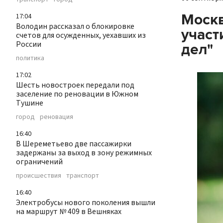
Москв
17:04
Володин рассказал о блокировке
участ
счетов для осужденных, уехавших из
России
дел"
политика
17:02
Шесть новостроек передали под
заселение по реновации в Южном
Тушине
город
реновация
16:40
В Шереметьево две пассажирки
задержаны за выход в зону режимных
ограничений
происшествия
транспорт
16:40
Электробусы нового поколения вышли
на маршрут № 409 в Вешняках