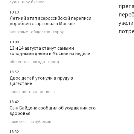
суды
шоу-бизнес
препа
19:13
переб
Летний этап всероссийской переписи
увели
воробьев стартовал в Москве
потре
животные
общество
город
19:00
13 и 14 августа станут самыми
холодными днями в Москве на неделе
общество
погода
город
18:52
Двое детей утонули в пруду в
Дагестане
происшествия
регионы
18:42
Сын Байдена сообщил об ухудшении его
здоровья
политика
за рубежом
18:32