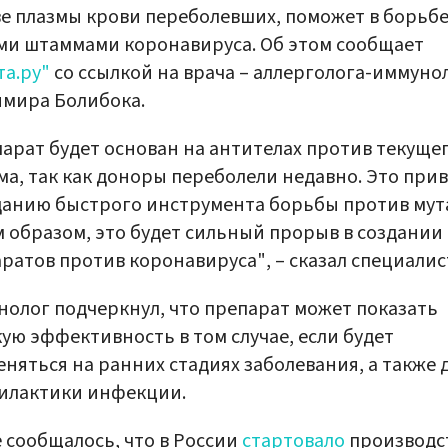
е плазмы крови переболевших, поможет в борьбе
и штаммами коронавируса. Об этом сообщает
та.ру"
со ссылкой на врача – аллерголога-иммуно
мира Болибока.
арат будет основан на антителах против текуще
а, так как доноры переболели недавно. Это при
данию быстрого инструмента борьбы против мут
 образом, это будет сильный прорыв в создании
ратов против коронавируса", – сказал специалис
олог подчеркнул, что препарат может показать
ую эффективность в том случае, если будет
няться на ранних стадиях заболевания, а также 
илактики инфекции.
 сообщалось, что в России
стартовало
производс