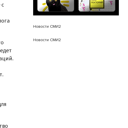
 с
лога
Новости СМИ2
Новости СМИ2
го
ведет
аций.
т.
для
тво