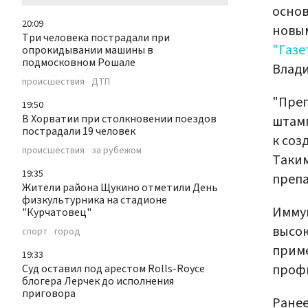
основ
20:09
новым
Три человека пострадали при
"Газе
опрокидывании машины в
подмосковном Рошале
Влади
происшествия
ДТП
"Преп
19:50
В Хорватии при столкновении поездов
штамм
пострадали 19 человек
к соз
происшествия
за рубежом
Таким
19:35
препа
Жители района Щукино отметили День
физкультурника на стадионе
Иммун
"Курчатовец"
высок
спорт
город
приме
19:33
проф
Суд оставил под арестом Rolls-Royce
блогера Лерчек до исполнения
приговора
Ранее