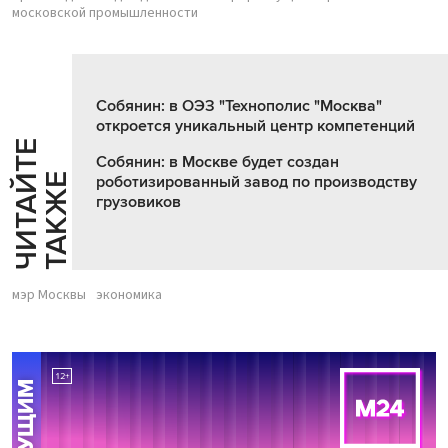
московской промышленности
Собянин: в ОЭЗ "Технополис "Москва"
откроется уникальный центр компетенций
Ч
И
Т
А
Т
Е
Т
А
К
Ж
Собянин: в Москве будет создан
Й
Е
роботизированный завод по производству
грузовиков
мэр Москвы
экономика