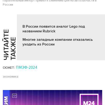
Параллельный импорт привел к снижению цен на автозапчасти в
России
В России появится аналог Lego под
названием Rubrick
Ч
И
Т
А
Т
Е
Т
А
К
Ж
Й
Е
Многие западные компании отказались
уходить из России
ПМЭФ-2024
СЮЖЕТ:
экономика