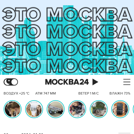
ВОЗДУХ +25 °C
АТМ 747 ММ
ВЕТЕР 1 М/С
ВЛАЖН 73%