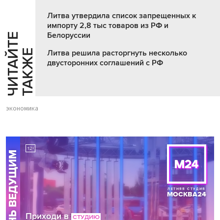
Литва утвердила список запрещенных к
импорту 2,8 тыс товаров из РФ и
Белоруссии
Ч
И
Т
А
Т
Е
Т
А
К
Ж
Й
Е
Литва решила расторгнуть несколько
двусторонних соглашений с РФ
экономика